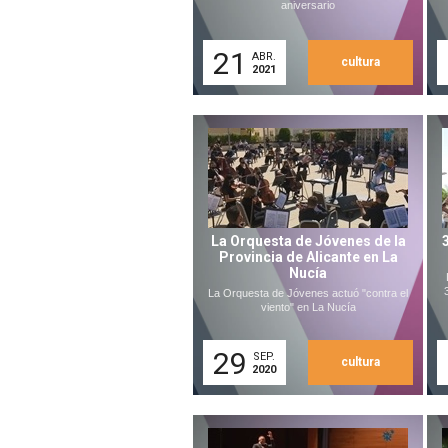
aniversario
21
ABR.
cultura
2021
La Orquesta de Jóvenes de la
Provincia de Alicante en La
Nucía
La Orquesta de Jóvenes actuó "contra el
viento" en La Nucía
29
SEP.
cultura
2020