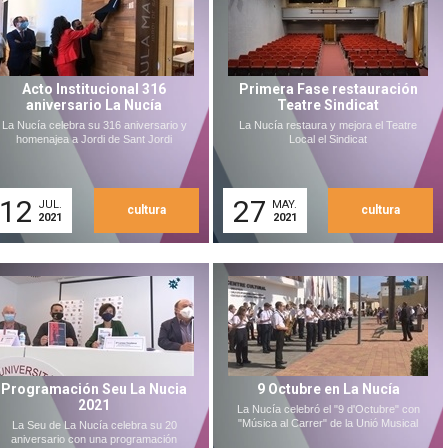
Acto Institucional 316
Primera Fase restauración
aniversario La Nucía
Teatre Sindicat
La Nucía celebra su 316 aniversario y
La Nucía restaura y mejora el Teatre
homenajea a Jordi de Sant Jordi
Local el Sindicat
12
27
JUL.
MAY.
cultura
cultura
2021
2021
Programación Seu La Nucia
9 Octubre en La Nucía
2021
La Nucía celebró el "9 d'Octubre" con
"Música al Carrer" de la Unió Musical
La Seu de La Nucía celebra su 20
aniversario con una programación