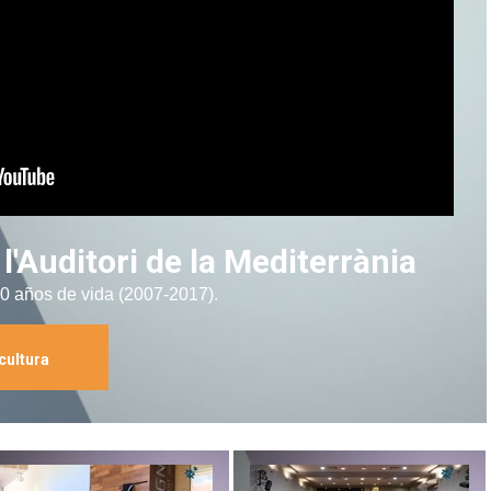
l'Auditori de la Mediterrània
10 años de vida (2007-2017).
cultura