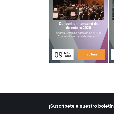
Concert d'intercanvi de
directors 2020
Andrés Colomina participó en el "VIII
Concert d'intercanvi de directors"
09
MAR.
cultura
2020
¡Suscríbete a nuestro boletín