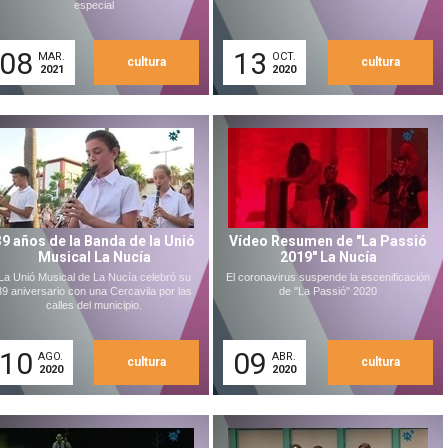
especial
08
13
MAR.
OCT.
cultura
cultura
2021
2020
39 años de la Banda de la Unió
Vídeo Resumen de "La Passió
Musical La Nucía
2019" La Nucía
La Unió Musical de La Nucía celebró su
El coronavirus suspende la escenificación
39 aniversario con una Cercavila por las
de "La Passió" 2020
calles del municipio.
10
09
AGO.
ABR.
cultura
cultura
2020
2020