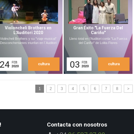
Violoncheli Brothers en
Gran Éxito "La Fuerza Del
L'Auditori 2020
Cariño"
Violincheli Brothers y su "viaje musical"
Lleno total en l'Auditori conla "La Fuerza
Desconchertantes triunfan en l´Auditori
del Cariño" de Lolita Flores
24
03
FEB.
FEB.
cultura
cultura
2020
2020
1
2
3
4
5
6
7
8
>
!
Contacta con nosotros