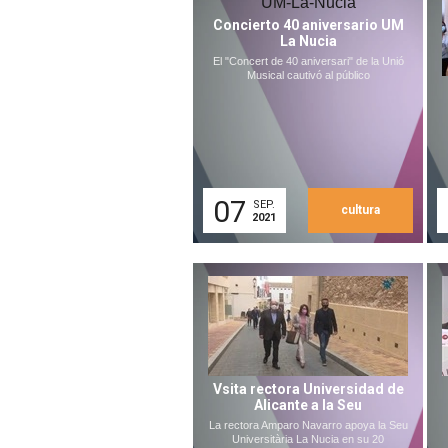
Concierto 40 aniversario UM
La Nucia
El "Concert de 40 aniversari" de la Unió
Musical cautivó al público
07
SEP.
cultura
2021
Vsita rectora Universidad de
Alicante a la Seu
La rectora Amparo Navarro apoya la Seu
Universitària La Nucia en su 20