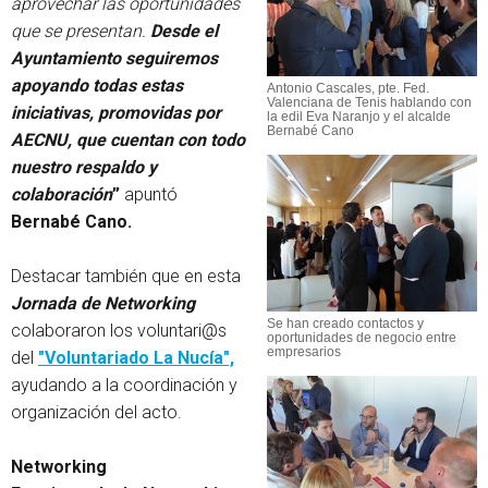
aprovechar las oportunidades
que se presentan.
Desde el
Ayuntamiento seguiremos
apoyando todas estas
Antonio Cascales, pte. Fed.
Valenciana de Tenis hablando con
iniciativas, promovidas por
la edil Eva Naranjo y el alcalde
Bernabé Cano
AECNU, que cuentan con todo
nuestro respaldo y
colaboración
”
apuntó
Bernabé Cano.
Destacar también que en esta
Jornada de Networking
Se han creado contactos y
colaboraron los voluntari@s
oportunidades de negocio entre
empresarios
del
"Voluntariado La Nucía",
ayudando a la coordinación y
organización del acto.
Networking