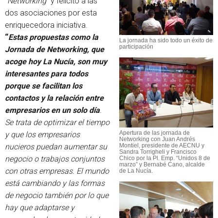
“Networking”
y felicitó a las
dos asociaciones por esta
enriquecedora iniciativa.
“
Estas propuestas como la
La jornada ha sido todo un éxito de
participación
Jornada de Networking, que
acoge hoy La Nucía, son muy
interesantes para todos
porque se facilitan los
contactos y la relación entre
empresarios en un solo día
.
Se trata de optimizar el tiempo
Apertura de las jornada de
y que los empresarios
Networking con Juan Andrés
nucieros puedan aumentar su
Montiel, presidente de AECNU y
Sandra Torrigheli y Francisco
negocio o trabajos conjuntos
Chico por la Pl. Emp. “Unidos 8 de
marzo” y Bernabé Cano, alcalde
con otras empresas. El mundo
de La Nucía.
está cambiando y las formas
de negocio también por lo que
hay que adaptarse y