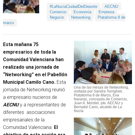
#LaNuciaCiudadDelDeporte
AECNU
Comercio
Economía
Empresa
Negocio
Networking
Plataforma 8 de
marzo
Esta mañana 75
empresarios de toda la
Comunidad Valenciana han
realizado una jornada de
“Networking” en el Pabellón
Municipal Camilo Cano.
Esta
Una de las mesas de Networking,
jornada de Networking reunió
visitada por Sandra Torrigheli,
Plataforma 8 de Marzo, Eva
a empresario nucieros de
Naranjo, concejala de Comercio,
Juan A. Montiel. pte. AECNU y
AECNU
y a representantes de
Bernabé Cano, alcalde de La
Nucía
diferentes asociaciones
empresariales de la
Comunidad Valenciana.
El
objetivo de esta acción era