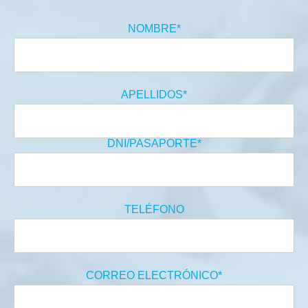
NOMBRE*
APELLIDOS*
DNI/PASAPORTE*
TELÉFONO
CORREO ELECTRÓNICO*