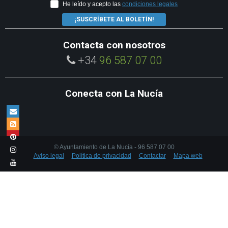
He leído y acepto las
condiciones legales
¡SUSCRÍBETE AL BOLETÍN!
Contacta con nosotros
+34
96 587 07 00
Conecta con La Nucía
© Ayuntamiento de La Nucía - 96 587 07 00
Aviso legal
Política de privacidad
Contactar
Mapa web
We use own cookies and third party cookies to enhance the browsing
experience. To learn more about the cookies we use view our
cookies
policy
.
Accept cookies