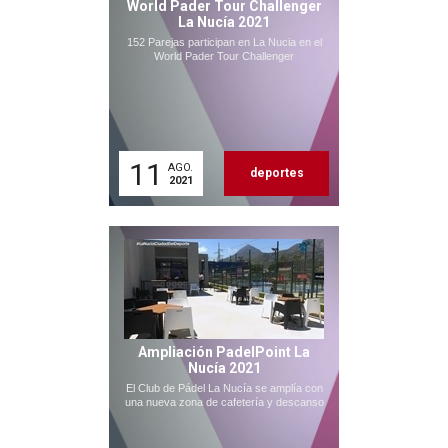
World Pader Tour Challenger
La Nucía 2021
152 Parejas participan en La Nucia en el
World Pader Tour Challenger
11
AGO.
deportes
2021
Ampliación PadelPoint La
Nucía 2021
El Club de Pádel La Nucía se amplía con
una nueva zona de cafetería y descanso