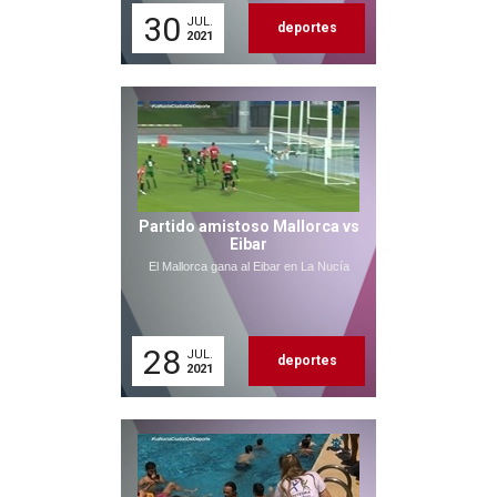
30
JUL.
deportes
2021
Partido amistoso Mallorca vs
Eibar
El Mallorca gana al Eibar en La Nucía
28
JUL.
deportes
2021