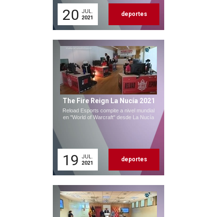
20
JUL.
deportes
2021
The Fire Reign La Nucía 2021
Reload Esports compite a nivel mundial
en "World of Warcraft" desde La Nucía
19
JUL.
deportes
2021