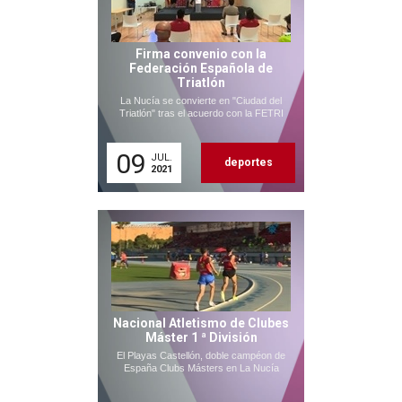
Firma convenio con la
Federación Española de
Triatlón
La Nucía se convierte en "Ciudad del
Triatlón" tras el acuerdo con la FETRI
09
JUL.
deportes
2021
Nacional Atletismo de Clubes
Máster 1 ª División
El Playas Castellón, doble campéon de
España Clubs Másters en La Nucía