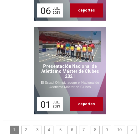
06
JUL.
deportes
2021
Presentación Nacional de
Atletismo Máster de Clubes
2021
El Estadi Olímpic acoge el Nacional de
Atletismo Máster de Clubes
01
JUL.
deportes
2021
1
2
3
4
5
6
7
8
9
10
>