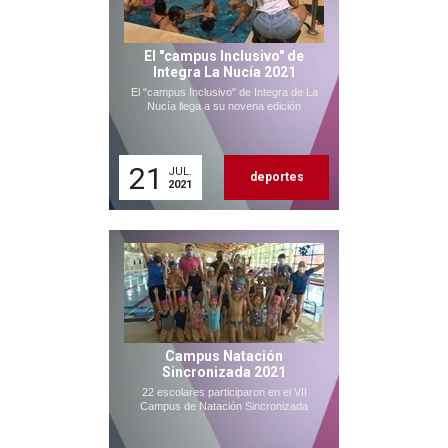
El "campus Inclusivo" de
Integra La Nucía 2021
El "campus Inclusivo" de Integra de La
Nucía llega a su novena edición
21
JUL.
deportes
2021
Campus Natación
Sincronizada 2021
22 escolares participaron en el VII
Campus de Natación Sincronizada