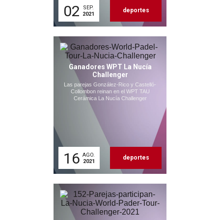
02
SEP.
deportes
2021
Ganadores WPT La Nucía
Challenger
Las parejas González-Rico y Castelló-
Collombon reinan en el WPT TAU
Cerámica La Nucía Challenger
16
AGO.
deportes
2021