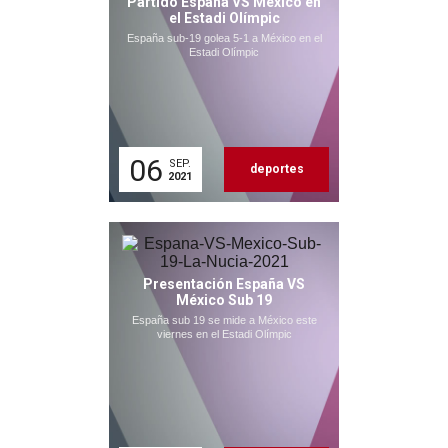
Partido España VS México en
el Estadi Olímpic
España sub-19 golea 5-1 a México en el
Estadi Olímpic
06
SEP.
deportes
2021
Presentación España VS
México Sub 19
España sub 19 se mide a México este
viernes en el Estadi Olímpic