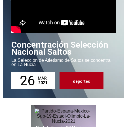
Concentración Selección
Nacional Saltos
La Selección de Atletismo de Saltos se concentra
en La Nucía
26
MAR.
deportes
2021