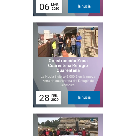
06
MAR.
la nucia
2020
Construcción Zona
Cuarentena Refugio
Cuarentena
La Nucía invierte 5.000 € en la nueva
zona de cuarentena del Refugio de
Animales
28
FEB.
la nucia
2020