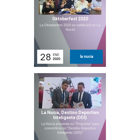
Oktoberfest 2020
La Oktoberfest 2020 se celebrará en La
Nucía
28
ENE.
la nucia
2020
La Nucía, Destino Deportivo
Inteligente (DDI)
La Nucía presenta su "Proyecto" para
convertirse en "Destino Deportivo
Inteligente (DDI)"