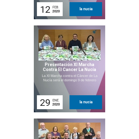
12
FEB.
la nucia
2020
Presentación XI Marcha
Contra El Cancer La Nucía
La XI Marcha contra el Cáncer de La
Nucía será el domingo 9 de febrero
29
ENE.
la nucia
2020