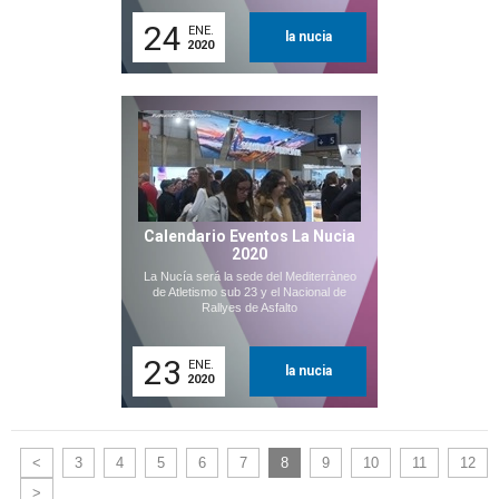
24
ENE.
la nucia
2020
Calendario Eventos La Nucia
2020
La Nucía será la sede del Mediterràneo
de Atletismo sub 23 y el Nacional de
Rallyes de Asfalto
23
ENE.
la nucia
2020
<
3
4
5
6
7
8
9
10
11
12
>