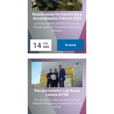
Nuevas aulas formación para
desempleados Febrero 2020
La Nucía invierte 20.000 € en las dos
nuevas aulas de Formación Laboral en
Almacén
14
FEB.
la nucia
2020
Reconocimiento Lab Nucia
revista AITIM
El Lab_Nucia seleccionado entre los
"Mejores Proyectos Arquitectónicos" por
AITIM