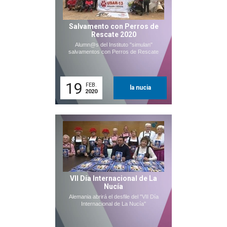
Salvamento con Perros de
Rescate 2020
Alumn@s del Instituto "simulan"
salvamentos con Perros de Rescate
19
FEB.
la nucia
2020
VII Día Internacional de La
Nucía
Alemania abrirá el desfile del "VII Día
Internacional de La Nucía"