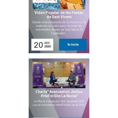
Video Popular de les Festes
de Sant Vicent
Desde el Ayuntamiento de La Nucía se ha
realizado un vídeo para recordar las
entrañables fiestas de Sant Vicent El
Captivador...
20
ABR.
la nucia
2020
Charla" Avanzamos Juntos
#HeForShe La Nucía"
La Nucía trabaja por una "igualdad real"
con el movimiento #HeForShe de la ONU