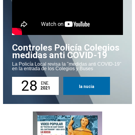
Controles Policía Colegios
medidas anti COVID-19
La Policía Local revisa la "medidas anti COVID-19"
en la entrada de los Colegios y Buses
28
ENE.
la nucia
2021