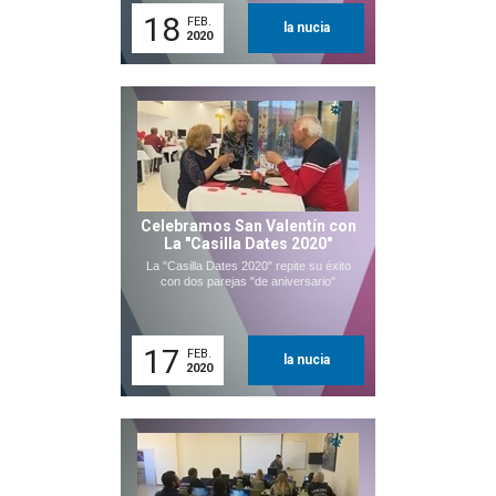
18
FEB.
la nucia
2020
Celebramos San Valentín con
La "Casilla Dates 2020"
La "Casilla Dates 2020" repite su éxito
con dos parejas "de aniversario"
17
FEB.
la nucia
2020