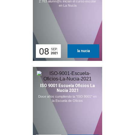
2.763 alumn@s inician el curso escolar
en La Nucía
08
SEP.
la nucia
2021
ISO 9001 Escuela Oficios La
Nucía 2021
Doce años cumpliendo la "ISO 9001" en
la Escuela de Oficios