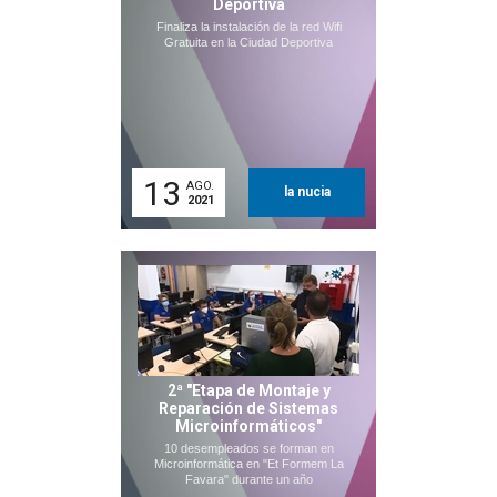
Deportiva
Finaliza la instalación de la red Wifi
Gratuita en la Ciudad Deportiva
13
AGO.
la nucia
2021
2ª "Etapa de Montaje y
Reparación de Sistemas
Microinformáticos"
10 desempleados se forman en
Microinformática en "Et Formem La
Favara" durante un año