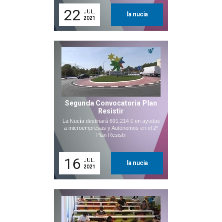
22
JUL.
la nucia
2021
Segunda Convocatoria Plan
Resistir
La Nucía destinará 691.214 € en ayudas
a microempresas y Autónomos en el 2º
Plan Resistir
16
JUL.
la nucia
2021