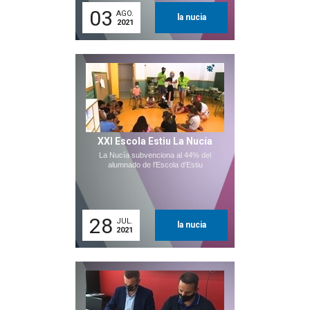
03
AGO.
la nucia
2021
XXI Escola Estiu La Nucía
La Nucía subvenciona al 44% del
alumnado de l'Escola d'Estiu
28
JUL.
la nucia
2021