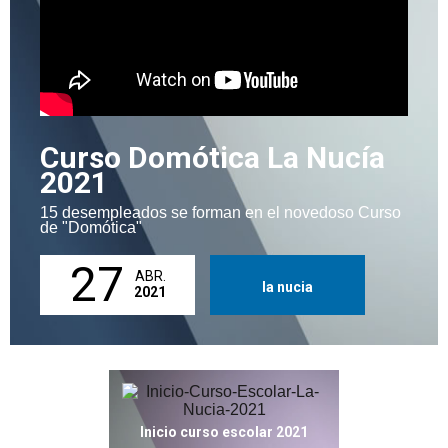
Curso Domótica La Nucía
2021
15 desempleados se forman en el novedoso Curso
de "Domótica"
27
ABR.
la nucia
2021
Inicio curso escolar 2021