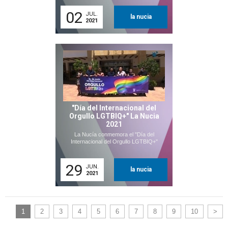
02
JUL.
la nucia
2021
"Día del Internacional del
Orgullo LGTBIQ+" La Nucia
2021
La Nucía conmemora el "Día del
Internacional del Orgullo LGTBIQ+"
29
JUN.
la nucia
2021
1
2
3
4
5
6
7
8
9
10
>