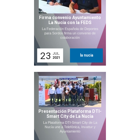
Firma convenio Ayuntamiento
La Nucía con la FEDS
La Federación Española de Deportes
para Sordos firma un convenio de
colaboración
23
JUL.
la nucia
2021
Presentación Plataforma DTI-
Smart City de La Nucía
La Plataforma DTI-Smart City de La
Nucía une a Telefónica, Invattur y
Ayuntamiento