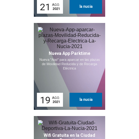
21
AGO.
la nucia
2021
Nueva App Parktime
Nueva "App" para aparcar en las plazas
de Movilidad Reducida y de Recarga
Eléctrica
19
AGO.
la nucia
2021
Wifi Gratuita en la Ciudad