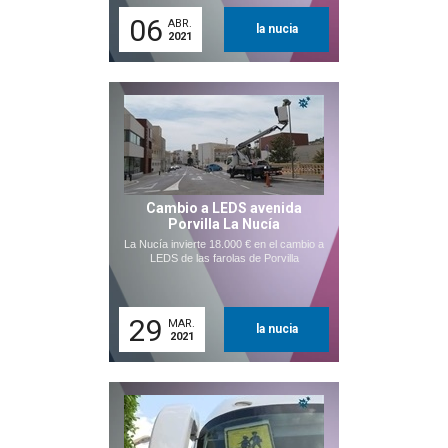
06
ABR.
la nucia
2021
Cambio a LEDS avenida
Porvilla La Nucía
La Nucía invierte 18.000 € en el cambio a
LEDS de las farolas de Porvilla
29
MAR.
la nucia
2021