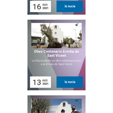
16
ABR.
la nucia
2021
Olivo Centenario Ermita de
Sant Vicent
La Nucía planta un olivo centenario junto
a la Ermita de Sant Vicent
13
ABR.
la nucia
2021