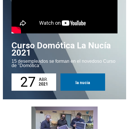
Curso Domótica La Nucía
2021
15 desempleados se forman en el novedoso Curso
de "Domótica"
27
ABR.
la nucia
2021