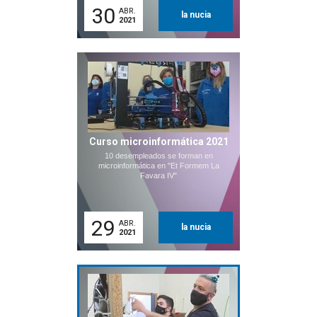
30
ABR.
la nucia
2021
Curso microinformática 2021
10 desempleados se forman en
microinformática en "Et Formem La
Favara IV"
29
ABR.
la nucia
2021