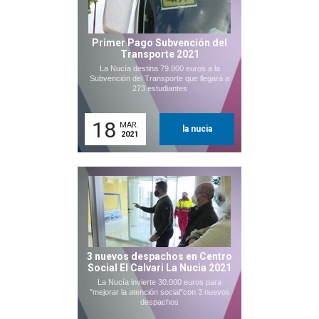
Primer Pago Subvención del
Transporte 2021
La Nucía destina 79.800 euros a la
Subvención del Transporte que llegará a
273 estudiantes
18
MAR.
la nucia
2021
3 nuevos despachos en Centro
Social El Calvari La Nucia 2021
La Nucía invierte 30.000 euros para
"mejorar la atención social"con 3 nuevos
despachos