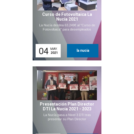
Curso de Fotovoltaica La
Nucía 2021
La Nucía destina 63.249€ al "Curso de
Fotovoltaica" para desempleados
04
MAY.
la nucia
2021
Presentación Plan Director
DTI La Nucía 2021 - 2023
La Nucía pasa a Nivel 3 DTI tras
presentar su Plan Director