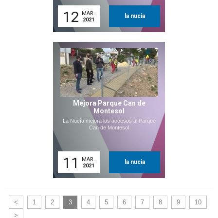
12
MAR.
la nucia
2021
Mejora Parque Can de
Montesol
La Nucía mejora los accesos al Parque
Can de Montesol
11
MAR.
la nucia
2021
<
1
2
3
4
5
6
7
8
9
10
>