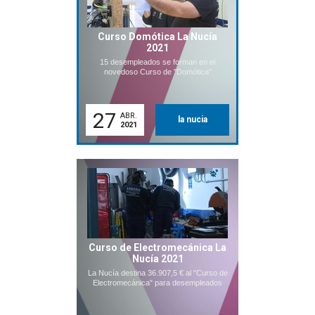
Curso Domótica La Nucía
2021
15 desempleados se forman en el
novedoso Curso de "Domótica"
27
ABR.
la nucia
2021
Curso de Electromecánica La
Nucía 2021
La Nucía destina 36.907,5 € al "Curso de
Electromecánica" para desempleados