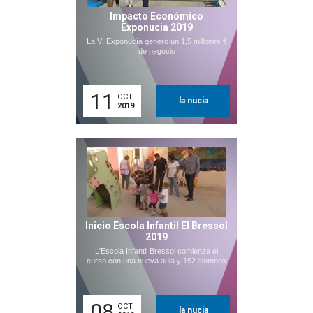
Impacto Económico
Exponucia 2019
La VI Exponucía generó un 1,5 millones €
de negocio
11
OCT.
la nucia
2019
Inicio Escola Infantil El Bressol
2019
L'Escola Infantil Bressol comienza el
curso con una nueva aula y 152 alumnos
08
OCT.
la nucia