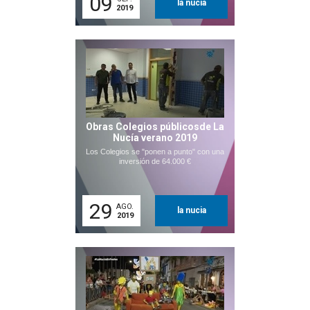
09
la nucia
2019
Obras Colegios públicosde La
Nucía verano 2019
Los Colegios se "ponen a punto" con una
inversión de 64.000 €
29
AGO.
la nucia
2019