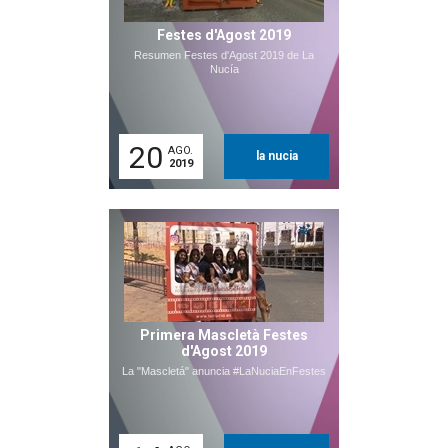
Festes d'Agost 2019
Resumen Festes d'Agost 2019 de La
Nucía
20
AGO.
la nucia
2019
Primera Mascletà Festes
d'Agost 2019
La "Mascletá" anuncia #LaNuciaEnFestes