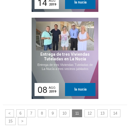
14
AGO.
la nucia
2019
Entrega de tres Viviendas
Tuteladas en La Nucía
Entrega de tres Viviendas Tuteladas de
La Nucía a tres vecinos jubilados
08
AGO.
la nucia
2019
<
6
7
8
9
10
11
12
13
14
15
>