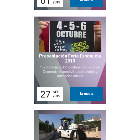
01
la nucia
2019
Presentación Feria Exponucía
2019
"Exponucía 2019" contará con Feria de
Comercio, Automóvil, gastronomía y
animación infantil
27
SEP.
la nucia
2019