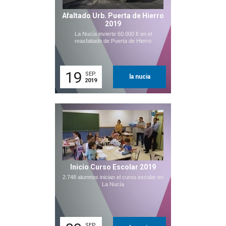
Afaltado Urb. Puerta de Hierro
2019
La Nucía invierte 60.000 € en el
reasfaltado de Puerta de Hierro
19
SEP.
la nucia
2019
Inicio Curso Escolar 2019
2.748 alumnos inician el curso escolar en
La Nucía
SEP.