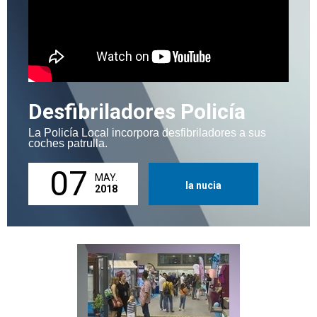
Desfibriladores Policía
La Policía Local incorpora desfibriladores a sus
coches patrulla.
07
MAY.
la nucia
2018