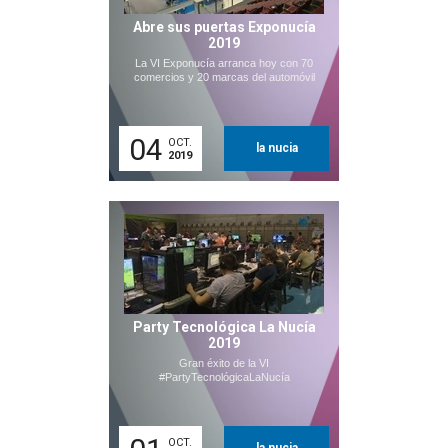
Abre sus puertas Exponucía
2019
La VI Exponucía arranca hoy con 70
comercios y 20 marcas del automóvil
04
OCT.
la nucia
2019
Party Tecnológica La Nucía
2019
Gran éxito de la VI
#PartyTecnológicaLaNucía
OCT.