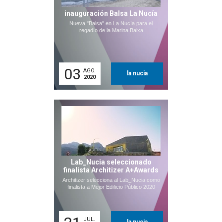
inauguración Balsa La Nucía
Nueva "Balsa" en La Nucía para el
regadío de la Marina Baixa
03
AGO.
la nucia
2020
Lab_Nucia seleccionado
finalista Architizer A+Awards
Architizer selecciona al Lab_Nucia como
finalista a Mejor Edificio Público 2020
JUL.