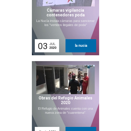
Cámaras vigilancia
contenedores poda
La Nucía instala cámaras para sancionar
los "vertidos ilegales de poda"
03
JUL.
la nucia
2020
Obras del Refugio Animales
2020
El Refugio de Animales cuenta con una
nueva zona de "cuarentena".