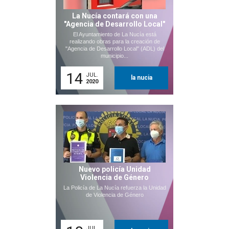
La Nucía contará con una
"Agencia de Desarrollo Local"
El Ayuntamiento de La Nucía está
realizando obras para la creación de
"Agencia de Desarrollo Local" (ADL) del
municipio...
14
JUL.
la nucia
2020
Nuevo policía Unidad
Violencia de Género
La Policía de La Nucía refuerza la Unidad
de Violencia de Género
JUL.