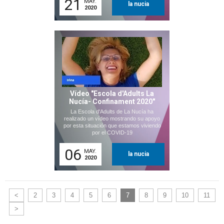
21
MAY.
la nucia
2020
Vídeo "Escola d'Adults La
Nucía- Confinament 2020"
La Escola d'Adults de La Nucía ha
realizado un vídeo mostrando su apoyo
por esta situación que estamos viviendo
por el COVID-19
06
MAY.
la nucia
2020
<
2
3
4
5
6
7
8
9
10
11
>