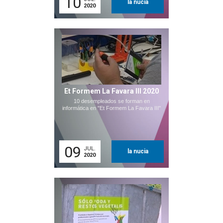
10
la nucia
2020
Et Formem La Favara III 2020
10 desempleados se forman en
informática en "Et Formem La Favara III"
09
JUL.
la nucia
2020