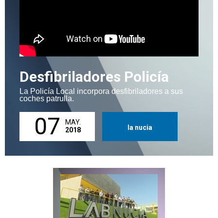
Desfibriladores Policía
La Policía Local incorpora desfibriladores a sus
coches patrulla.
07
MAY.
la nucia
2018