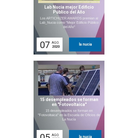
Lab Nucia mejor Edificio
Público del Año
Los ARTICHIZER AWARDS premian al
Lab_Nucia como "Mejor Edificio Público
del Año"
07
AGO.
la nucia
2020
15 desempleados se forman
en "Fotovoltaica"
15 desempleados se forman en
"Fotovoltaica" en la Escuela de Oficios de
La Nucía
05
AGO.
la nucia