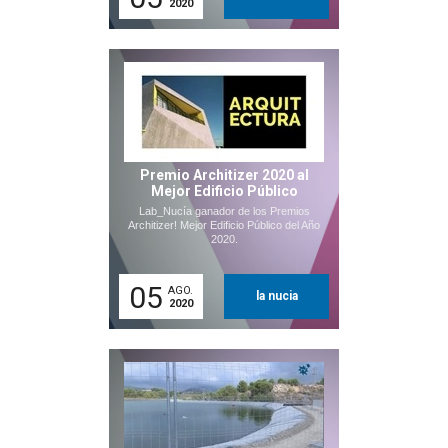
2020
Premio Architizer 2020 al
Mejor Edificio Público
Lab_Nucía ganador de los Premios
Architizer! Mejor Edificio Público del Año
2020.
05
AGO.
la nucia
2020