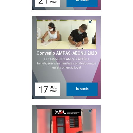
21
la nucia
2020
Convenio AMPAS-AECNU 2020
El CONVENIO AMPAS-AECNU
beneficiará a las familias con descuentos
en el comercio local
17
JUL.
la nucia
2020