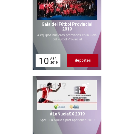
Gala del Fútbol Provincial
2019
4 equipos nucieros premiados en la Gala
del Fútbol Provincial
10
ABR.
deportes
2019
#LaNuciaSX 2019
Spot - La Nucia Sport Xperience 2019