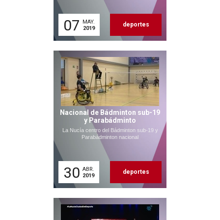
07
MAY.
deportes
2019
Nacional de Bádminton sub-19
y Parabádminto
La Nucía centro del Bádminton sub-19 y
Parabádminton nacional
30
ABR.
deportes
2019