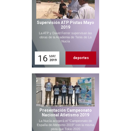
Supervisión ATP Pistas Mayo
2019
La ATP y David Ferrer supervisan las
obras de la Academia de Tenis de La
Nucía
16
MAY.
deportes
2019
Presentación Campeonato
Nacional Atletismo 2019
La Nucía acogerá el "Campeonato de
España de Atletismo 2019" con la misma
pista que Tokio 2020