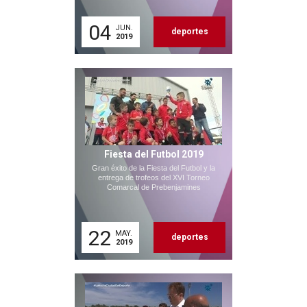
04
JUN.
deportes
2019
Fiesta del Futbol 2019
Gran éxito de la Fiesta del Futbol y la
entrega de trofeos del XVI Torneo
Comarcal de Prebenjamines
22
MAY.
deportes
2019