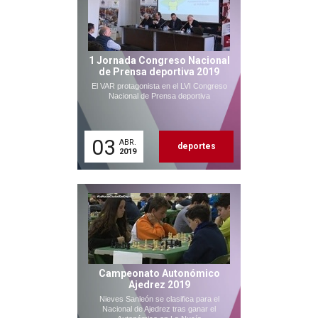
1 Jornada Congreso Nacional
de Prensa deportiva 2019
El VAR protagonista en el LVI Congreso
Nacional de Prensa deportiva
03
ABR.
deportes
2019
Campeonato Autonómico
Ajedrez 2019
Nieves Sanleón se clasifica para el
Nacional de Ajedrez tras ganar el