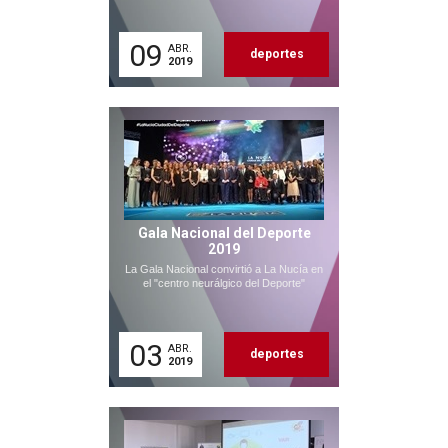
09
ABR.
deportes
2019
Gala Nacional del Deporte
2019
La Gala Nacional convirtió a La Nucía en
el "centro neurálgico del Deporte"
03
ABR.
deportes
2019