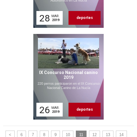
Autonómico en La Nucía
28
MAR.
deportes
2019
IX Concurso Nacional canino
2019
220 perros participaron en el IX Concurso
Nacional Canino de La Nucía
26
MAR.
deportes
2019
<
6
7
8
9
10
11
12
13
14