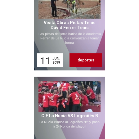
Visita Obras Pistas Tenis
David Ferrer Tenis
Las pistas de tierra batida de la Academia
Ferrer de La Nucía comienzan a tomar
forma
11
JUN.
deportes
2019
C.F La Nucía VS Logroñés B
La Nucía elimina al Logroñes "B" y pasa
la 2ª Ronda del playoff