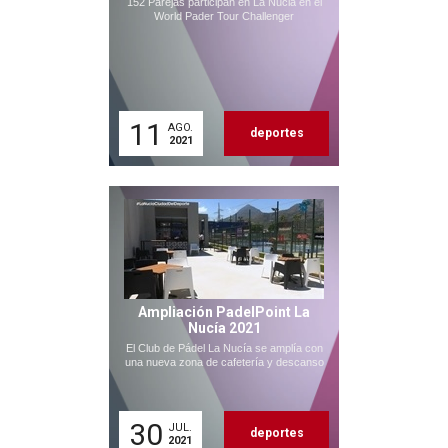
152 Parejas participan en La Nucia en el
World Pader Tour Challenger
11
AGO.
deportes
2021
Ampliación PadelPoint La
Nucía 2021
El Club de Pádel La Nucía se amplía con
una nueva zona de cafetería y descanso
30
JUL.
deportes
2021