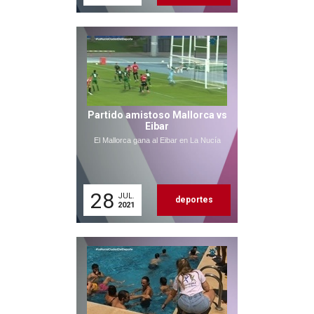
Partido amistoso Mallorca vs
Eibar
El Mallorca gana al Eibar en La Nucía
28
JUL.
deportes
2021