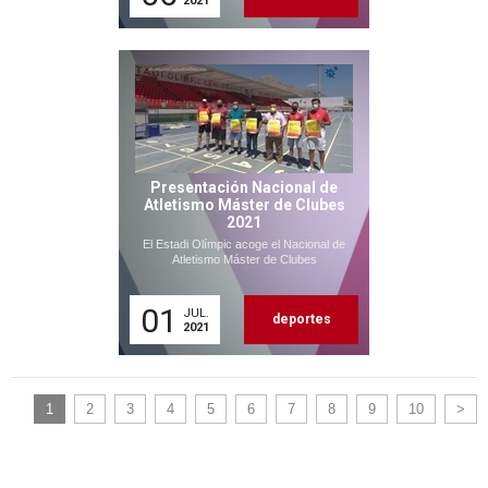
2021
Presentación Nacional de
Atletismo Máster de Clubes
2021
El Estadi Olímpic acoge el Nacional de
Atletismo Máster de Clubes
01
JUL.
deportes
2021
1
2
3
4
5
6
7
8
9
10
>