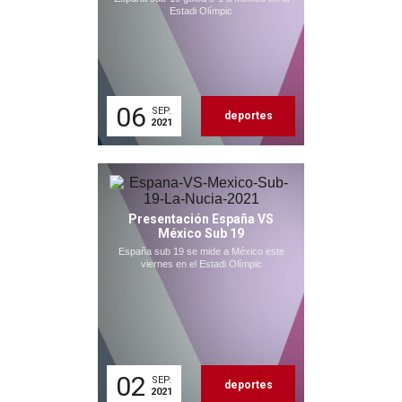
Estadi Olímpic
06
SEP.
deportes
2021
Presentación España VS
México Sub 19
España sub 19 se mide a México este
viernes en el Estadi Olímpic
02
SEP.
deportes
2021