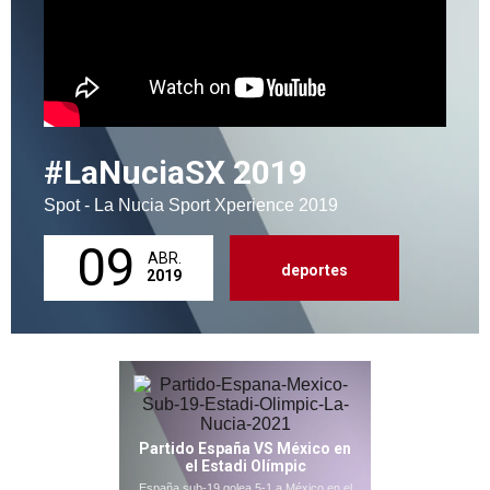
#LaNuciaSX 2019
Spot - La Nucia Sport Xperience 2019
09
ABR.
deportes
2019
Partido España VS México en
el Estadi Olímpic
España sub-19 golea 5-1 a México en el