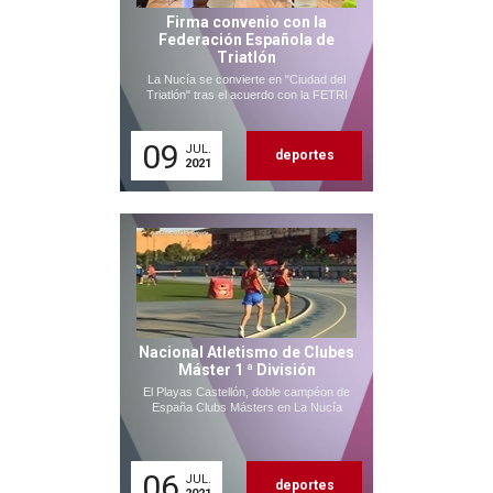
Firma convenio con la
Federación Española de
Triatlón
La Nucía se convierte en "Ciudad del
Triatlón" tras el acuerdo con la FETRI
09
JUL.
deportes
2021
Nacional Atletismo de Clubes
Máster 1 ª División
El Playas Castellón, doble campéon de
España Clubs Másters en La Nucía
06
JUL.
deportes