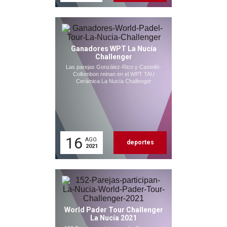
Ganadores WPT La Nucía
Challenger
Las parejas González-Rico y Castelló-
Collombon reinan en el WPT TAU
Cerámica La Nucía Challenger
16
AGO.
deportes
2021
World Pader Tour Challenger
La Nucía 2021