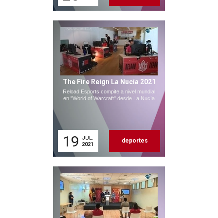
The Fire Reign La Nucía 2021
Reload Esports compite a nivel mundial
en "World of Warcraft" desde La Nucía
19
JUL.
deportes
2021