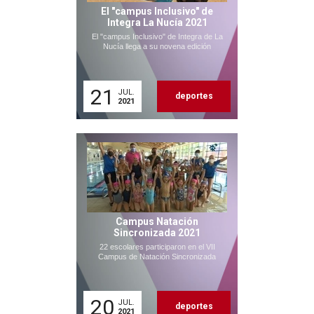
El "campus Inclusivo" de
Integra La Nucía 2021
El "campus Inclusivo" de Integra de La
Nucía llega a su novena edición
21
JUL.
deportes
2021
Campus Natación
Sincronizada 2021
22 escolares participaron en el VII
Campus de Natación Sincronizada
20
JUL.
deportes
2021