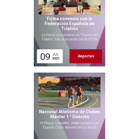
Firma convenio con la
Federación Española de
Triatlón
La Nucía se convierte en "Ciudad del
Triatlón" tras el acuerdo con la FETRI
09
JUL.
deportes
2021
Nacional Atletismo de Clubes
Máster 1 ª División
El Playas Castellón, doble campéon de
España Clubs Másters en La Nucía