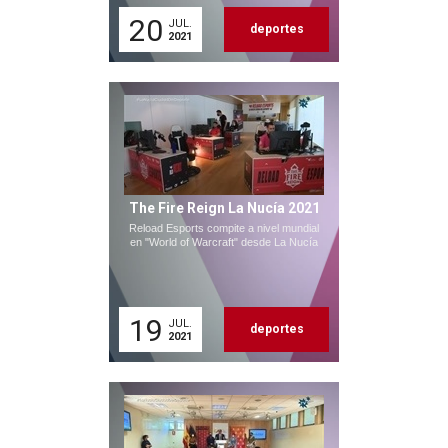
20
JUL.
deportes
2021
The Fire Reign La Nucía 2021
Reload Esports compite a nivel mundial
en "World of Warcraft" desde La Nucía
19
JUL.
deportes
2021