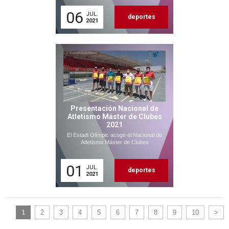
06
JUL.
deportes
2021
Presentación Nacional de
Atletismo Máster de Clubes
2021
El Estadi Olímpic acoge el Nacional de
Atletismo Máster de Clubes
01
JUL.
deportes
2021
1
2
3
4
5
6
7
8
9
10
>