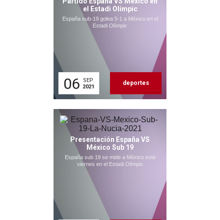
Partido España VS México en
el Estadi Olímpic
España sub-19 golea 5-1 a México en el
Estadi Olímpic
06
SEP.
deportes
2021
Presentación España VS
México Sub 19
España sub 19 se mide a México este
viernes en el Estadi Olímpic