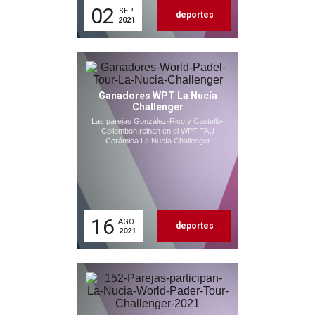
02
SEP.
deportes
2021
Ganadores WPT La Nucía
Challenger
Las parejas González-Rico y Castelló-
Collombon reinan en el WPT TAU
Cerámica La Nucía Challenger
16
AGO.
deportes
2021