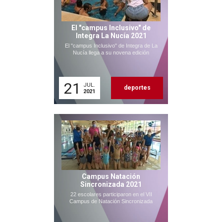
El "campus Inclusivo" de
Integra La Nucía 2021
El "campus Inclusivo" de Integra de La
Nucía llega a su novena edición
21
JUL.
deportes
2021
Campus Natación
Sincronizada 2021
22 escolares participaron en el VII
Campus de Natación Sincronizada