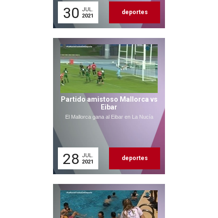
30
JUL.
deportes
2021
Partido amistoso Mallorca vs
Eibar
El Mallorca gana al Eibar en La Nucía
28
JUL.
deportes
2021