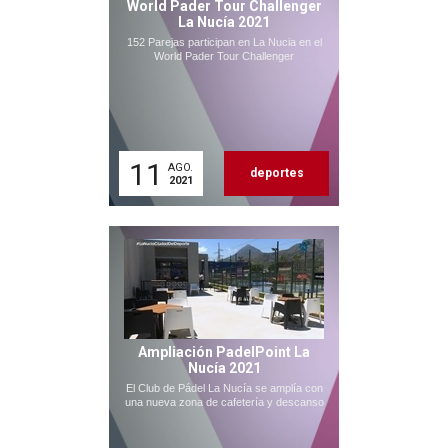
World Pader Tour Challenger
La Nucía 2021
152 Parejas participan en La Nucia en el
World Pader Tour Challenger
11
AGO.
deportes
2021
Ampliación PadelPoint La
Nucía 2021
El Club de Pádel La Nucía se amplía con
una nueva zona de cafetería y descanso