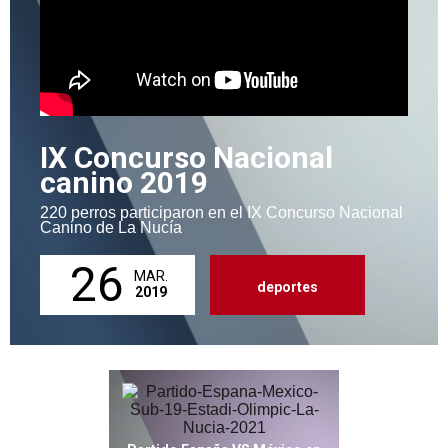
IX Concurso Nacional
canino 2019
220 perros participaron en el IX Concurso Nacional
Canino de La Nucía
26
MAR.
deportes
2019