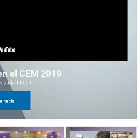
 en el CEM 2019
recauda 1.600 €
la nucia