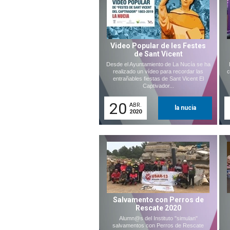
Video Popular de les Festes
de Sant Vicent
Desde el Ayuntamiento de La Nucía se ha
realizado un vídeo para recordar las
c
entrañables fiestas de Sant Vicent El
Captivador...
20
ABR.
la nucia
2020
Salvamento con Perros de
Rescate 2020
Alumn@s del Instituto "simulan"
salvamentos con Perros de Rescate