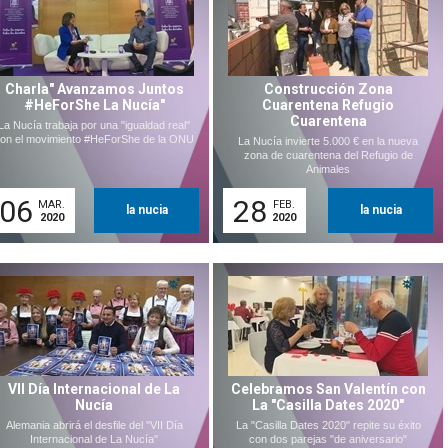
Charla" Avanzamos Juntos
Construcción Zona
#HeForShe La Nucía"
Cuarentena Refugio
Cuarentena
La Nucía trabaja por una "igualdad real"
on el movimiento #HeForShe de la ONU
La Nucía invierte 5.000 € en la nueva
zona de cuarentena del Refugio de
Animales
06
28
MAR.
FEB.
la nucia
la nucia
2020
2020
VII Día Internacional de La
Celebramos San Valentín con
Nucía
La "Casilla Dates 2020"
Alemania abrirá el desfile del "VII Día
La "Casilla Dates 2020" repite su éxito
Internacional de La Nucía"
con dos parejas "de aniversario"