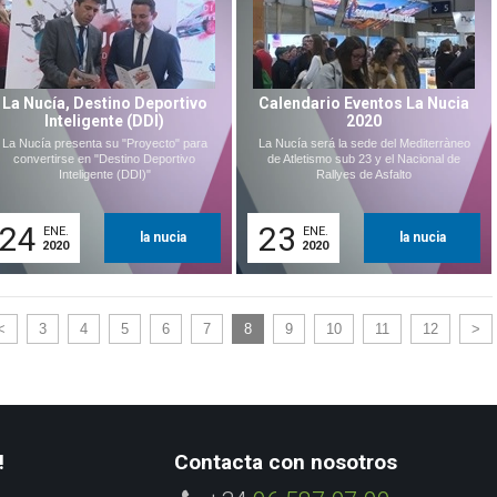
La Nucía, Destino Deportivo
Calendario Eventos La Nucia
Inteligente (DDI)
2020
La Nucía presenta su "Proyecto" para
La Nucía será la sede del Mediterràneo
convertirse en "Destino Deportivo
de Atletismo sub 23 y el Nacional de
Inteligente (DDI)"
Rallyes de Asfalto
24
23
ENE.
ENE.
la nucia
la nucia
2020
2020
<
3
4
5
6
7
8
9
10
11
12
>
!
Contacta con nosotros