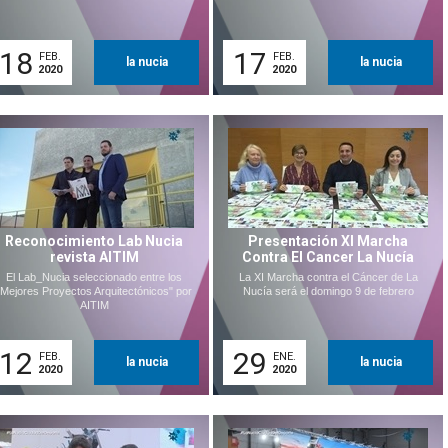
18
17
FEB.
FEB.
la nucia
la nucia
2020
2020
Reconocimiento Lab Nucia
Presentación XI Marcha
revista AITIM
Contra El Cancer La Nucía
El Lab_Nucia seleccionado entre los
La XI Marcha contra el Cáncer de La
"Mejores Proyectos Arquitectónicos" por
Nucía será el domingo 9 de febrero
AITIM
12
29
FEB.
ENE.
la nucia
la nucia
2020
2020