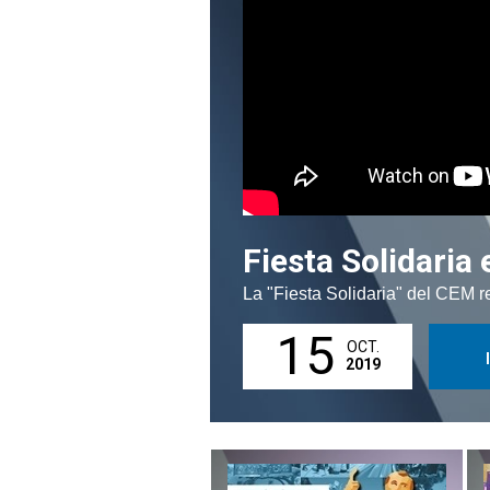
Fiesta Solidaria
La "Fiesta Solidaria" del CEM 
15
OCT.
2019