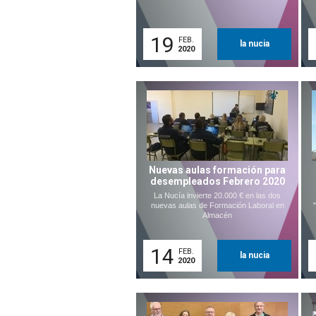
19
FEB.
la nucia
2020
Nuevas aulas formación para
desempleados Febrero 2020
La Nucía invierte 20.000 € en las dos
nuevas aulas de Formación Laboral en
Almacén
14
FEB.
la nucia
2020