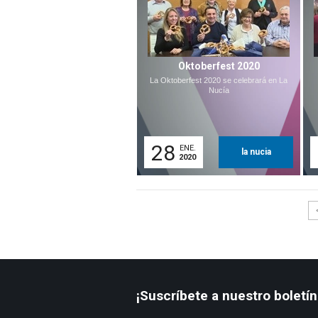
Oktoberfest 2020
La Oktoberfest 2020 se celebrará en La
Nucía
28
ENE.
la nucia
2020
¡Suscríbete a nuestro boletín