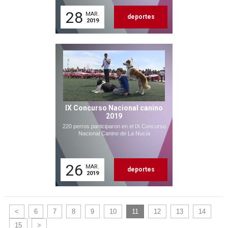
28
MAR.
deportes
2019
IX Concurso Nacional canino
2019
220 perros participaron en el IX Concurso
Nacional Canino de La Nucía
26
MAR.
deportes
2019
<
6
7
8
9
10
11
12
13
14
15
>