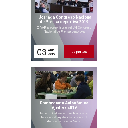
1 Jornada Congreso Nacional
de Prensa deportiva 2019
El VAR protagonista en el LVI Congreso
Nacional de Prensa deportiva
03
ABR.
deportes
2019
Campeonato Autonómico
Ajedrez 2019
Nieves Sanleón se clasifica para el
Nacional de Ajedrez tras ganar el
Autonómico en La Nucía