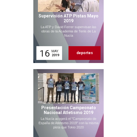
Supervisión ATP Pistas Mayo
2019
La ATP y David Ferrer supervisan las
obras de la Academia de Tenis de La
Nucía
16
MAY.
deportes
2019
Presentación Campeonato
Nacional Atletismo 2019
La Nucía acogerá el "Campeonato de
España de Atletismo 2019" con la misma
pista que Tokio 2020