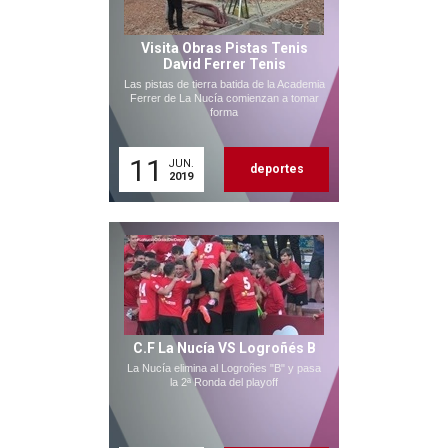
Visita Obras Pistas Tenis
David Ferrer Tenis
Las pistas de tierra batida de la Academia
Ferrer de La Nucía comienzan a tomar
forma
11
JUN.
deportes
2019
C.F La Nucía VS Logroñés B
La Nucía elimina al Logroñes "B" y pasa
la 2ª Ronda del playoff