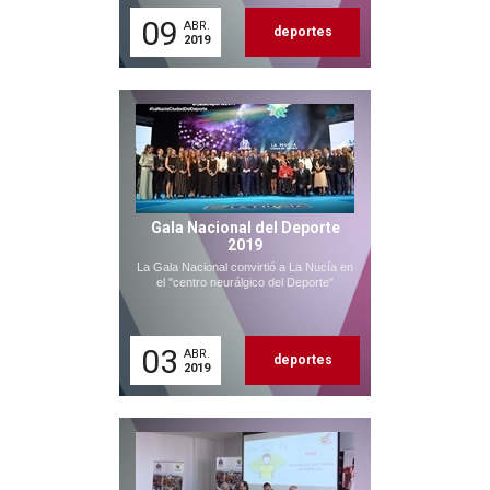
09
ABR.
deportes
2019
Gala Nacional del Deporte
2019
La Gala Nacional convirtió a La Nucía en
el "centro neurálgico del Deporte"
03
ABR.
deportes
2019