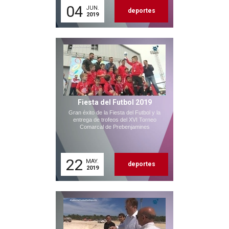
04
JUN.
deportes
2019
Fiesta del Futbol 2019
Gran éxito de la Fiesta del Futbol y la
entrega de trofeos del XVI Torneo
Comarcal de Prebenjamines
22
MAY.
deportes
2019