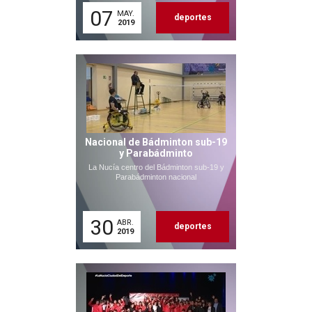
07
MAY.
deportes
2019
Nacional de Bádminton sub-19
y Parabádminto
La Nucía centro del Bádminton sub-19 y
Parabádminton nacional
30
ABR.
deportes
2019