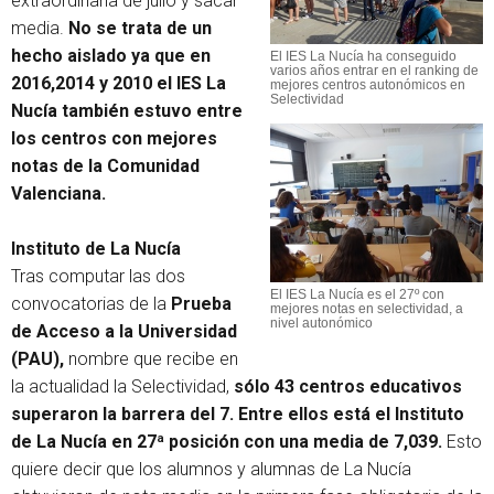
extraordinaria de julio y sacar
media.
No se trata de un
hecho aislado ya que en
El IES La Nucía ha conseguido
varios años entrar en el ranking de
2016,2014 y 2010 el IES La
mejores centros autonómicos en
Selectividad
Nucía también estuvo entre
los centros con mejores
notas de la Comunidad
Valenciana.
Instituto de La Nucía
Tras computar las dos
El IES La Nucía es el 27º con
convocatorias de la
Prueba
mejores notas en selectividad, a
nivel autonómico
de Acceso a la Universidad
(PAU),
nombre que recibe en
la actualidad la Selectividad,
sólo 43 centros educativos
superaron la barrera del 7. Entre ellos está el Instituto
de La Nucía en 27ª posición con una media de 7,039.
Esto
quiere decir que los alumnos y alumnas de La Nucía