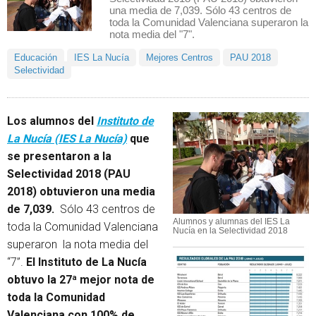
una media de 7,039. Sólo 43 centros de
toda la Comunidad Valenciana superaron la
nota media del "7".
Educación
IES La Nucía
Mejores Centros
PAU 2018
Selectividad
Los alumnos del
Instituto de
La Nucía (IES La Nucía)
que
se presentaron a la
Selectividad 2018 (PAU
2018) obtuvieron una media
de 7,039.
Sólo 43 centros de
Alumnos y alumnas del IES La
toda la Comunidad Valenciana
Nucía en la Selectividad 2018
superaron la nota media del
“7”.
El Instituto de La Nucía
obtuvo la 27ª mejor nota de
toda la Comunidad
Valenciana con 100% de