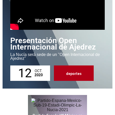
Presentación Open
Internacional de Ajedrez
La Nucía será sede de un "Open Internacional de
Ajedrez"
12
OCT.
deportes
2020