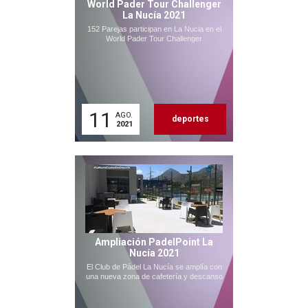
World Pader Tour Challenger
La Nucía 2021
152 Parejas participan en La Nucia en el
World Pader Tour Challenger
11
AGO.
deportes
2021
Ampliación PadelPoint La
Nucía 2021
El Club de Pádel La Nucía se amplía con
una nueva zona de cafetería y descanso