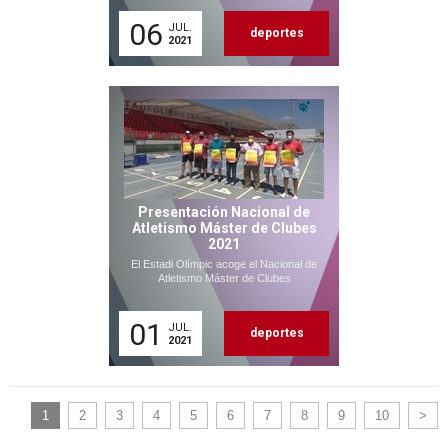
06
JUL.
deportes
2021
Presentación Nacional de
Atletismo Máster de Clubes
2021
El Estadi Olímpic acoge el Nacional de
Atletismo Máster de Clubes
01
JUL.
deportes
2021
1
2
3
4
5
6
7
8
9
10
>