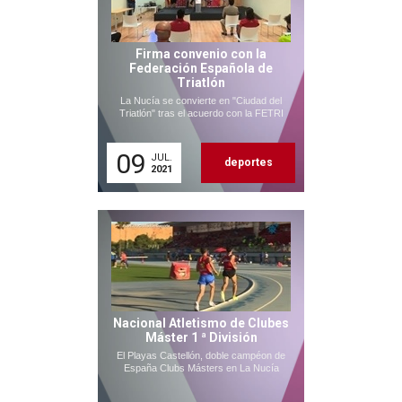
Firma convenio con la
Federación Española de
Triatlón
La Nucía se convierte en "Ciudad del
Triatlón" tras el acuerdo con la FETRI
09
JUL.
deportes
2021
Nacional Atletismo de Clubes
Máster 1 ª División
El Playas Castellón, doble campéon de
España Clubs Másters en La Nucía