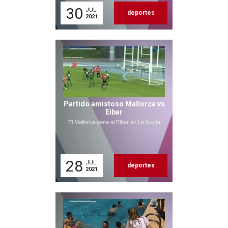
30
JUL.
deportes
2021
Partido amistoso Mallorca vs
Eibar
El Mallorca gana al Eibar en La Nucía
28
JUL.
deportes
2021