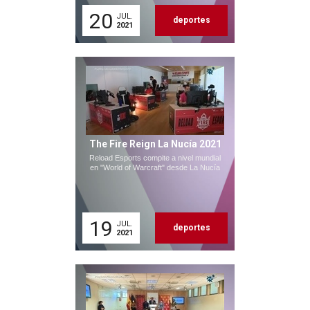
20
JUL.
deportes
2021
The Fire Reign La Nucía 2021
Reload Esports compite a nivel mundial
en "World of Warcraft" desde La Nucía
19
JUL.
deportes
2021