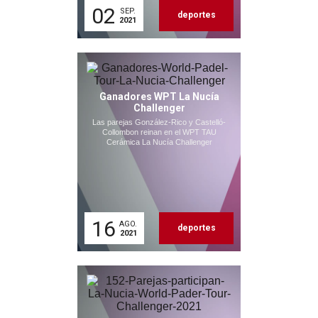
02
SEP.
deportes
2021
Ganadores WPT La Nucía
Challenger
Las parejas González-Rico y Castelló-
Collombon reinan en el WPT TAU
Cerámica La Nucía Challenger
16
AGO.
deportes
2021