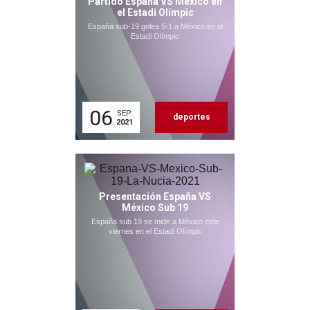
Partido España VS México en
el Estadi Olímpic
España sub-19 golea 5-1 a México en el
Estadi Olímpic
06
SEP.
deportes
2021
Presentación España VS
México Sub 19
España sub 19 se mide a México este
viernes en el Estadi Olímpic