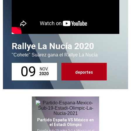
Rallye La Nucía 2020
"Cohete" Suárez gana el Rallye La Nucía
09
NOV.
deportes
2020
Partido España VS México en
el Estadi Olímpic
España sub-19 golea 5-1 a México en el