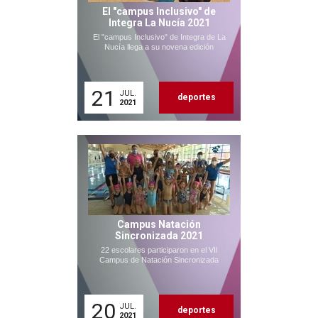
El "campus Inclusivo" de
Integra La Nucía 2021
El "campus Inclusivo" de Integra de La
Nucía llega a su novena edición
21
JUL.
deportes
2021
Campus Natación
Sincronizada 2021
22 escolares participaron en el VII
Campus de Natación Sincronizada
20
JUL.
deportes
2021