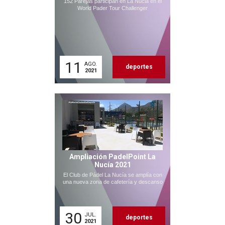
152 Parejas participan en La Nucia en el
World Pader Tour Challenger
11
AGO.
deportes
2021
Ampliación PadelPoint La
Nucía 2021
El Club de Pádel La Nucía se amplía con
una nueva zona de cafetería y descanso
30
JUL.
deportes
2021