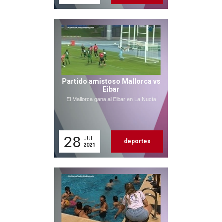
Partido amistoso Mallorca vs
Eibar
El Mallorca gana al Eibar en La Nucía
28
JUL.
deportes
2021