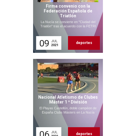
Firma convenio con la
Federación Española de
Triatlón
La Nucía se convierte en "Ciudad del
Triatlón" tras el acuerdo con la FETRI
09
JUL.
deportes
2021
Nacional Atletismo de Clubes
Máster 1 ª División
El Playas Castellón, doble campéon de
España Clubs Másters en La Nucía
06
JUL.
deportes