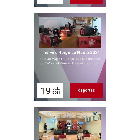
The Fire Reign La Nucía 2021
Reload Esports compite a nivel mundial
en "World of Warcraft" desde La Nucía
19
JUL.
deportes
2021