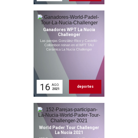
Ganadores WPT La Nucía
Challenger
Las parejas González-Rico y Castelló-
Collombon reinan en el WPT TAU
Cerámica La Nucía Challenger
16
AGO.
deportes
2021
World Pader Tour Challenger
La Nucía 2021