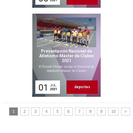
2021
Presentación Nacional de
Atletismo Máster de Clubes
2021
El Estadi Olímpic acoge el Nacional de
Atletismo Máster de Clubes
01
JUL.
deportes
2021
1
2
3
4
5
6
7
8
9
10
>