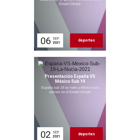
Estadi Olímpic
06
SEP.
deportes
2021
Presentación España VS
México Sub 19
España sub 19 se mide a México este
viernes en el Estadi Olímpic
02
SEP.
deportes
2021