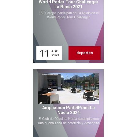
World Pader Tour Challenger
La Nucía 2021
152 Parejas participan en La Nucia en el
World Pader Tour Challenger
11
AGO.
deportes
2021
Ampliación PadelPoint La
Nucía 2021
El Club de Pádel La Nucía se amplía con
una nueva zona de cafetería y descanso