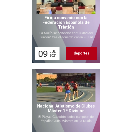
Firma convenio con la
Federación Española de
Triatlón
La Nucía se convierte en "Ciudad del
Triatlón" tras el acuerdo con la FETRI
09
JUL.
deportes
2021
Nacional Atletismo de Clubes
Máster 1 ª División
El Playas Castellón, doble campéon de
España Clubs Másters en La Nucía