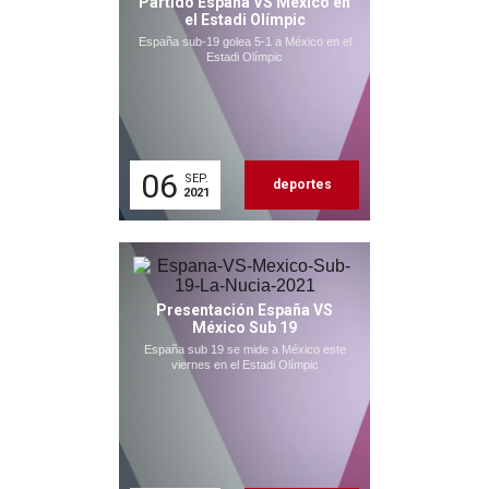
Partido España VS México en
el Estadi Olímpic
España sub-19 golea 5-1 a México en el
Estadi Olímpic
06
SEP.
deportes
2021
Presentación España VS
México Sub 19
España sub 19 se mide a México este
viernes en el Estadi Olímpic