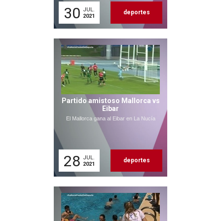
30
JUL.
deportes
2021
Partido amistoso Mallorca vs
Eibar
El Mallorca gana al Eibar en La Nucía
28
JUL.
deportes
2021