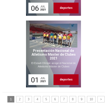
06
JUL.
deportes
2021
Presentación Nacional de
Atletismo Máster de Clubes
2021
El Estadi Olímpic acoge el Nacional de
Atletismo Máster de Clubes
01
JUL.
deportes
2021
1
2
3
4
5
6
7
8
9
10
>