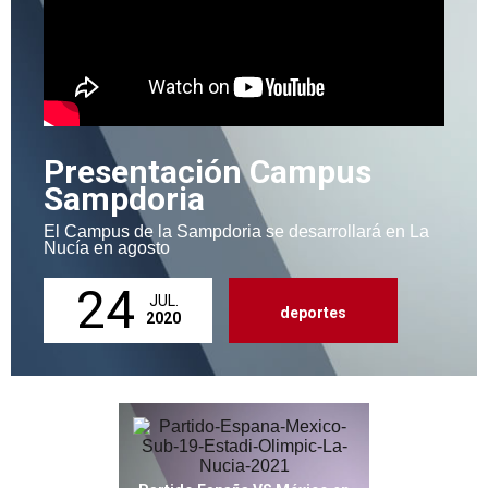
Presentación Campus
Sampdoria
El Campus de la Sampdoria se desarrollará en La
Nucía en agosto
24
JUL.
deportes
2020