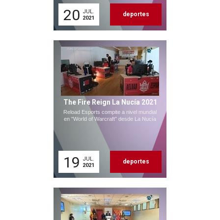
20
JUL.
deportes
2021
The Fire Reign La Nucía 2021
Reload Esports compite a nivel mundial
en "World of Warcraft" desde La Nucía
19
JUL.
deportes
2021