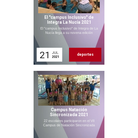
El "campus Inclusivo" de
Integra La Nucía 2021
El "campus Inclusivo" de Integra de La
Nucía llega a su novena edición
21
JUL.
deportes
2021
Campus Natación
Sincronizada 2021
22 escolares participaron en el VII
Campus de Natación Sincronizada