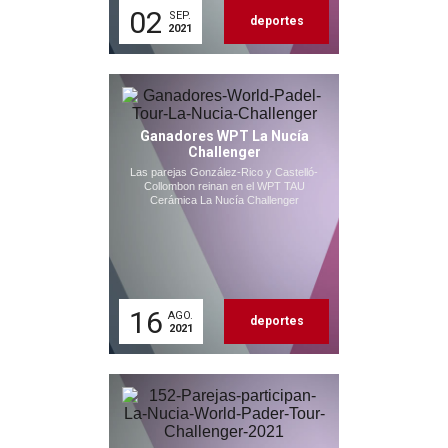
02
SEP.
deportes
2021
Ganadores WPT La Nucía
Challenger
Las parejas González-Rico y Castelló-
Collombon reinan en el WPT TAU
Cerámica La Nucía Challenger
16
AGO.
deportes
2021