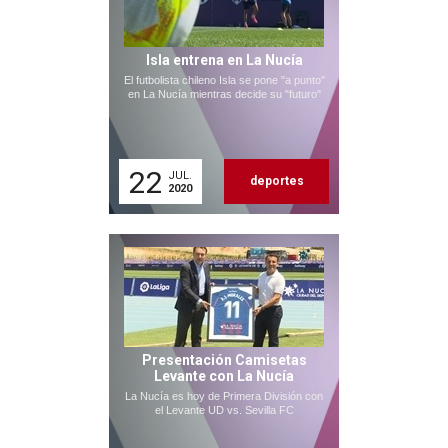
Isla entrena en La Nucía
El futbolista chileno Isla se pone "a punto"
en La Nucía mientras decide su "futuro"
22
JUL.
deportes
2020
Presentación Camisetas
Levante con La Nucía
La Nucía es hoy de Primera División con
el Levante UD vs. Sevilla FC