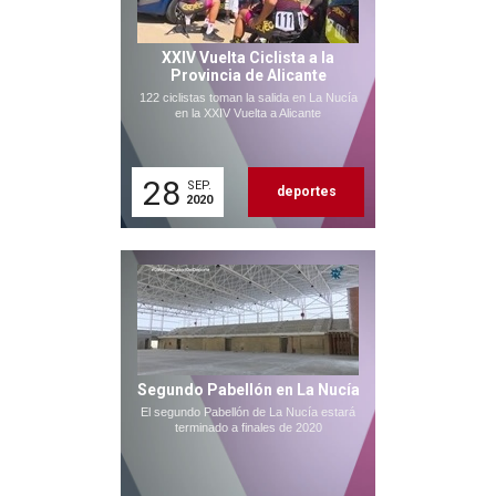
XXIV Vuelta Ciclista a la
Provincia de Alicante
122 ciclistas toman la salida en La Nucía
en la XXIV Vuelta a Alicante
28
SEP.
deportes
2020
Segundo Pabellón en La Nucía
El segundo Pabellón de La Nucía estará
terminado a finales de 2020