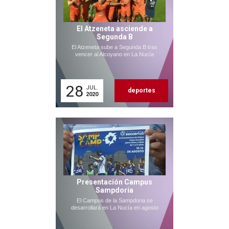
El Atzeneta asciende a
Segunda B
El Atzeneta sube a Segunda B tras
vencer al Alcoyano en La Nucía
28
JUL.
deportes
2020
Presentación Campus
Sampdoria
El Campus de la Sampdoria se
desarrollará en La Nucía en agosto