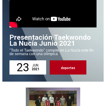
Presentación Taekwondo
La Nucía Junio 2021
"Todo el Taekwondo" compite en La Nucía este fin
de semana con una olímpica
23
JUN.
deportes
2021