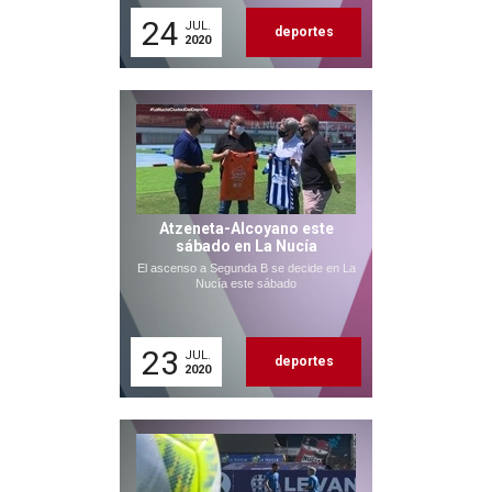
24
JUL.
deportes
2020
Atzeneta-Alcoyano este
sábado en La Nucía
El ascenso a Segunda B se decide en La
Nucía este sábado
23
JUL.
deportes
2020