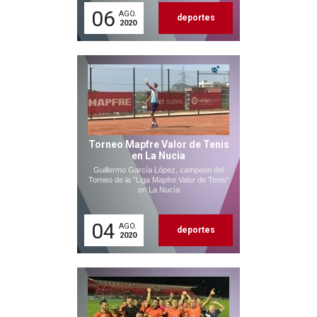
06
AGO.
deportes
2020
Torneo Mapfre Valor de Tenis
en La Nucia
Guillermo García López, campeón del
Torneo de la "Liga Mapfre Valor de Tenis"
en La Nucía
04
AGO.
deportes
2020