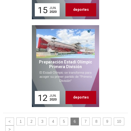
15
JUN.
deportes
2020
Preparación Estadi Olímpic
Primera División
El Estadi Olímpic se transforma para
acoger su primer partido de "Primera
División"
12
JUN.
deportes
2020
<
1
2
3
4
5
6
7
8
9
10
>