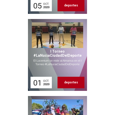
05
OCT.
deportes
2020
I Torneo
#LaNuciaCiudadDelDeporte
El Lucentum se mide al Almansa en el I
Torneo #LaNuciaCiudadDelDeporte
01
OCT.
deportes
2020