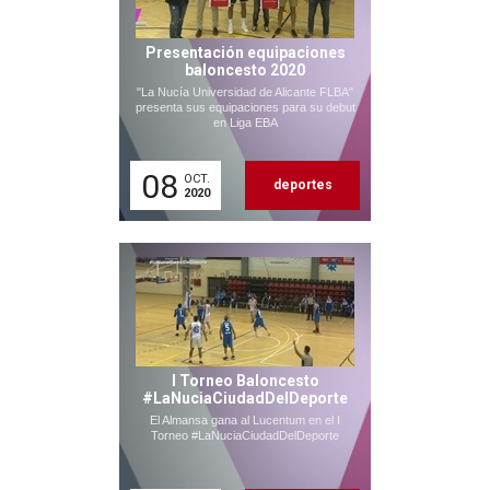
Presentación equipaciones
baloncesto 2020
"La Nucía Universidad de Alicante FLBA"
presenta sus equipaciones para su debut
en Liga EBA
08
OCT.
deportes
2020
I Torneo Baloncesto
#LaNuciaCiudadDelDeporte
El Almansa gana al Lucentum en el I
Torneo #LaNuciaCiudadDelDeporte