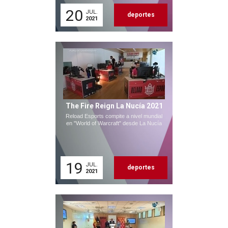
20
JUL.
deportes
2021
The Fire Reign La Nucía 2021
Reload Esports compite a nivel mundial
en "World of Warcraft" desde La Nucía
19
JUL.
deportes
2021