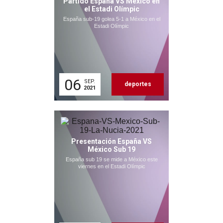
Partido España VS México en
el Estadi Olímpic
España sub-19 golea 5-1 a México en el
Estadi Olímpic
06
SEP.
deportes
2021
Presentación España VS
México Sub 19
España sub 19 se mide a México este
viernes en el Estadi Olímpic