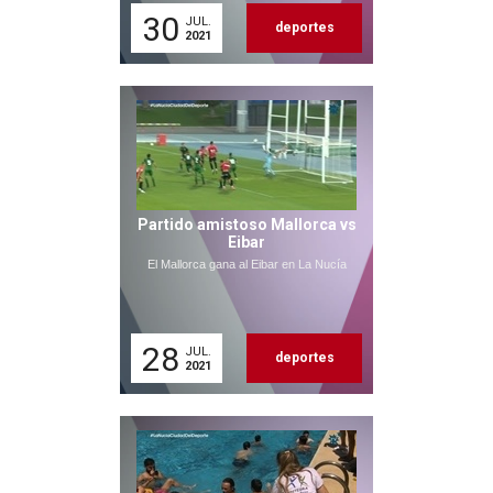
30
JUL.
deportes
2021
Partido amistoso Mallorca vs
Eibar
El Mallorca gana al Eibar en La Nucía
28
JUL.
deportes
2021