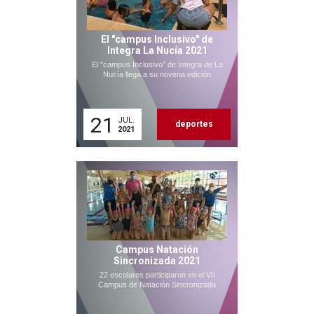
El "campus Inclusivo" de
Integra La Nucía 2021
El "campus Inclusivo" de Integra de La
Nucía llega a su novena edición
21
JUL.
deportes
2021
Campus Natación
Sincronizada 2021
22 escolares participaron en el VII
Campus de Natación Sincronizada