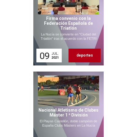
Firma convenio con la
Federación Española de
Triatlón
La Nucía se convierte en "Ciudad del
Triatlón" tras el acuerdo con la FETRI
09
JUL.
deportes
2021
Nacional Atletismo de Clubes
Máster 1 ª División
El Playas Castellón, doble campéon de
España Clubs Másters en La Nucía