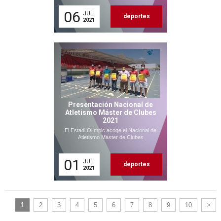
06
JUL.
deportes
2021
Presentación Nacional de
Atletismo Máster de Clubes
2021
El Estadi Olímpic acoge el Nacional de
Atletismo Máster de Clubes
01
JUL.
deportes
2021
1
2
3
4
5
6
7
8
9
10
>