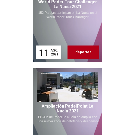
World Pader Tour Challenger
La Nucía 2021
152 Parejas participan en La Nucia en el
World Pader Tour Challenger
11
AGO.
deportes
2021
Ampliación PadelPoint La
Nucía 2021
El Club de Pádel La Nucía se amplía con
una nueva zona de cafetería y descanso