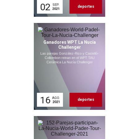
02
SEP.
deportes
2021
Ganadores WPT La Nucía
Challenger
Las parejas González-Rico y Castelló-
Collombon reinan en el WPT TAU
Cerámica La Nucía Challenger
16
AGO.
deportes
2021