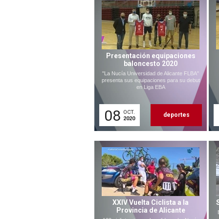
Presentación equipaciones
baloncesto 2020
"La Nucía Universidad de Alicante FLBA"
presenta sus equipaciones para su debut
en Liga EBA
08
OCT.
deportes
2020
XXIV Vuelta Ciclista a la
Provincia de Alicante