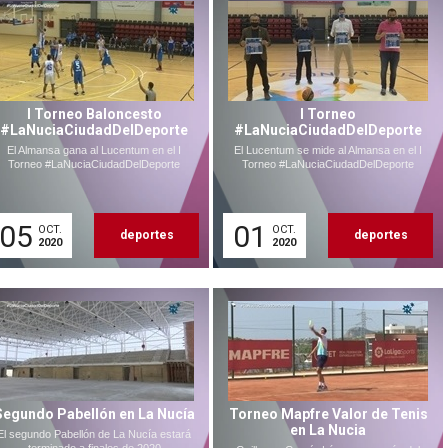
I Torneo Baloncesto
I Torneo
#LaNuciaCiudadDelDeporte
#LaNuciaCiudadDelDeporte
El Almansa gana al Lucentum en el I
El Lucentum se mide al Almansa en el I
Torneo #LaNuciaCiudadDelDeporte
Torneo #LaNuciaCiudadDelDeporte
05
01
OCT.
OCT.
deportes
deportes
2020
2020
Segundo Pabellón en La Nucía
Torneo Mapfre Valor de Tenis
en La Nucia
El segundo Pabellón de La Nucía estará