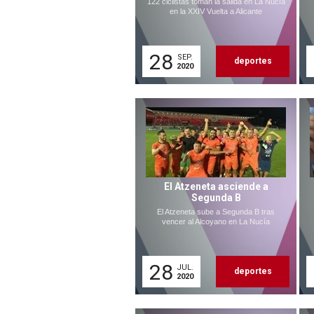
122 ciclistas toman la salida en La Nucía
en la XXIV Vuelta a Alicante
28
SEP.
deportes
2020
El Atzeneta asciende a
Segunda B
El Atzeneta sube a Segunda B tras
vencer al Alcoyano en La Nucía
28
JUL.
deportes
2020