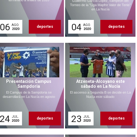
terminado a finales de 2020
Guillermo García López, campeón del
Torneo de la "Liga Mapfre Valor de Tenis"
en La Nucía
06
04
AGO.
AGO.
deportes
deportes
2020
2020
Presentación Campus
Atzeneta-Alcoyano este
Sampdoria
sábado en La Nucía
El Campus de la Sampdoria se
El ascenso a Segunda B se decide en La
desarrollará en La Nucía en agosto
Nucía este sábado
24
23
JUL.
JUL.
deportes
deportes
2020
2020