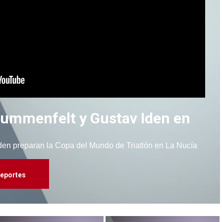
Blummenfelt y Gustav Iden en
Iden preparan la Copa del Mundo de Triatlón en La Nucía
eportes