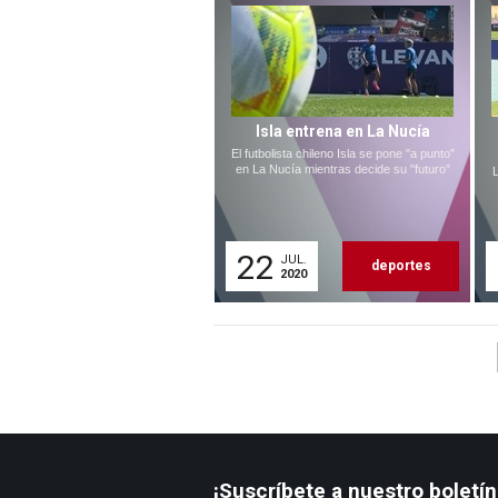
Isla entrena en La Nucía
El futbolista chileno Isla se pone "a punto"
en La Nucía mientras decide su "futuro"
22
JUL.
deportes
2020
¡Suscríbete a nuestro boletín