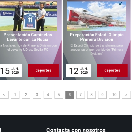
Presentación Camisetas
Preparación Estadi Olímpic
Levante con La Nucía
Primera División
La Nucía es hoy de Primera División con
El Estadi Olímpic se transforma para
el Levante UD vs. Sevilla FC
acoger su primer partido de "Primera
División"
15
12
JUN.
JUN.
deportes
deportes
2020
2020
<
1
2
3
4
5
6
7
8
9
10
>
!
Contacta con nosotros