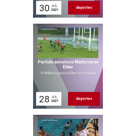
30
JUL.
deportes
2021
Partido amistoso Mallorca vs
Eibar
El Mallorca gana al Eibar en La Nucía
28
JUL.
deportes
2021