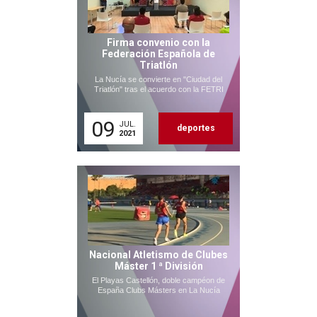
Firma convenio con la
Federación Española de
Triatlón
La Nucía se convierte en "Ciudad del
Triatlón" tras el acuerdo con la FETRI
09
JUL.
deportes
2021
Nacional Atletismo de Clubes
Máster 1 ª División
El Playas Castellón, doble campéon de
España Clubs Másters en La Nucía