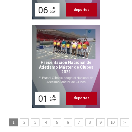
06
JUL.
deportes
2021
Presentación Nacional de
Atletismo Máster de Clubes
2021
El Estadi Olímpic acoge el Nacional de
Atletismo Máster de Clubes
01
JUL.
deportes
2021
1
2
3
4
5
6
7
8
9
10
>