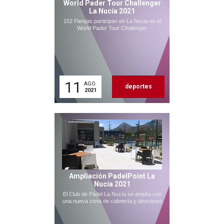
World Pader Tour Challenger
La Nucía 2021
152 Parejas participan en La Nucia en el
World Pader Tour Challenger
11
AGO.
deportes
2021
Ampliación PadelPoint La
Nucía 2021
El Club de Pádel La Nucía se amplía con
una nueva zona de cafetería y descanso