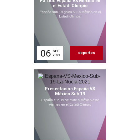
Partido España VS México en
el Estadi Olímpic
España sub-19 golea 5-1 a México en el
Estadi Olímpic
06
SEP.
deportes
2021
Presentación España VS
México Sub 19
España sub 19 se mide a México este
viernes en el Estadi Olímpic