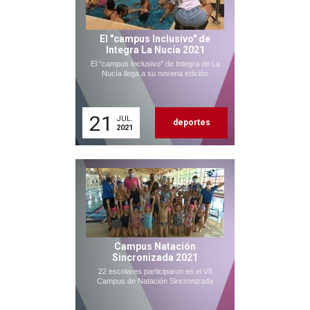
El "campus Inclusivo" de
Integra La Nucía 2021
El "campus Inclusivo" de Integra de La
Nucía llega a su novena edición
21
JUL.
deportes
2021
Campus Natación
Sincronizada 2021
22 escolares participaron en el VII
Campus de Natación Sincronizada