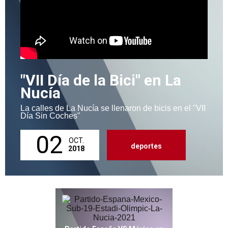
"VII Día de la Bici" en La
Nucía
La calles de La Nucía se llenaron de bicis en el "VII
Día Sin Coches"
02
OCT.
deportes
2018