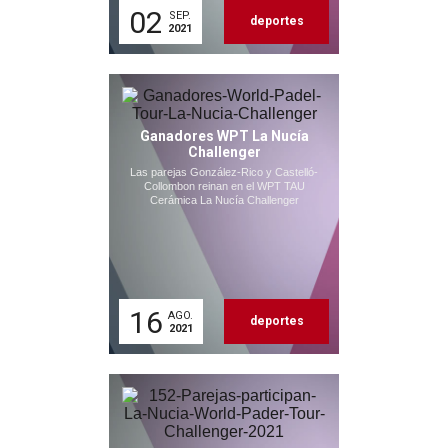
02
SEP.
deportes
2021
Ganadores WPT La Nucía
Challenger
Las parejas González-Rico y Castelló-
Collombon reinan en el WPT TAU
Cerámica La Nucía Challenger
16
AGO.
deportes
2021