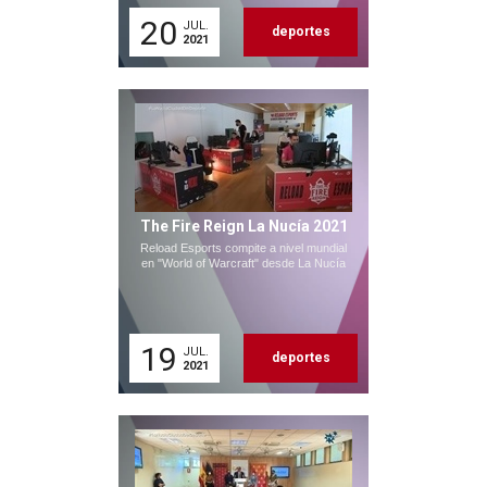
20
JUL.
deportes
2021
The Fire Reign La Nucía 2021
Reload Esports compite a nivel mundial
en "World of Warcraft" desde La Nucía
19
JUL.
deportes
2021