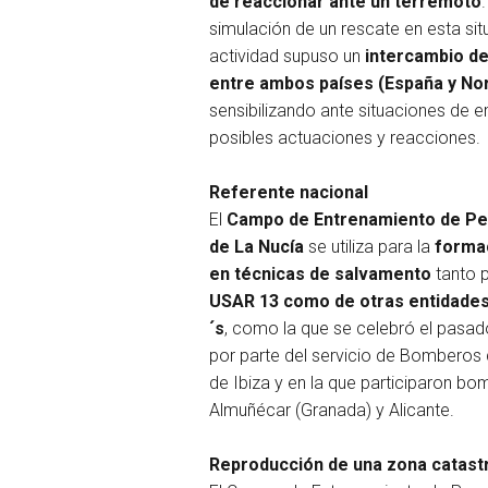
de reaccionar ante un terremoto
simulación de un rescate en esta si
actividad supuso un
intercambio de
entre ambos países (España y No
sensibilizando ante situaciones de 
posibles actuaciones y reacciones.
Referente nacional
El
Campo de Entrenamiento de Pe
de La Nucía
se utiliza para la
formac
en técnicas de salvamento
tanto p
USAR 13 como de otras entidades
´s
, como la que se celebró el pasa
por parte del servicio de Bomberos d
de Ibiza y en la que participaron bo
Almuñécar (Granada) y Alicante.
Reproducción de una zona catast