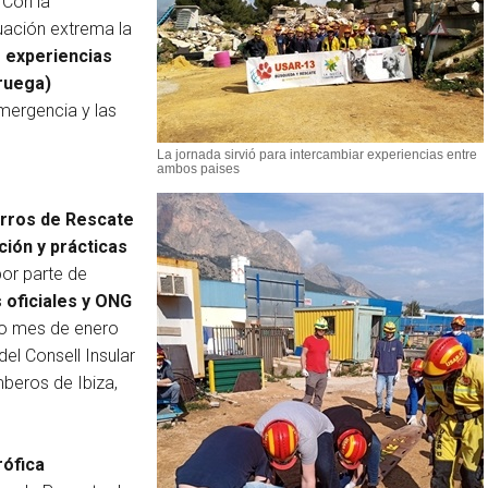
. Con la
tuación extrema la
 experiencias
ruega)
emergencia y las
La jornada sirvió para intercambiar experiencias entre
ambos paises
rros de Rescate
ión y prácticas
or parte de
 oficiales y ONG
do mes de enero
el Consell Insular
mberos de Ibiza,
rófica