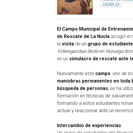
USAR 13
El Campo Municipal de Entrenami
de Rescate de La Nucía
acogió el m
la
visita
de un
grupo de estudiant
Videregandae Skole
en
Noruega
don
en un
simulacro de rescate ante 
Nuevamente este
campo
, uno de l
maniobras permanentes en toda E
búsqueda de personas
, se ha utili
formación en técnicas de salvament
formando a estos estudiantes nor
actuar y reaccionar ante un terremo
Intercambio de experiencias
Un grupo de estudiantes del
Risør V