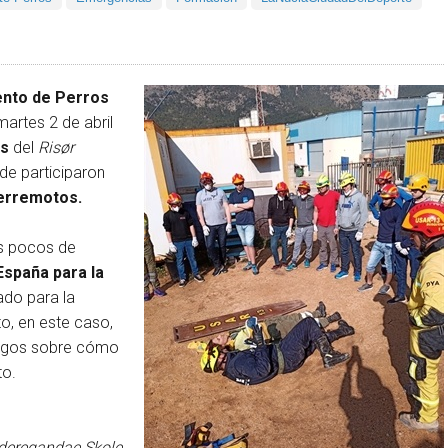
ento de Perros
artes 2 de abril
es
del
Risør
de participaron
terremotos.
os pocos de
spaña para la
zado para la
o, en este caso,
uegos sobre cómo
to.
ideregandae Skole