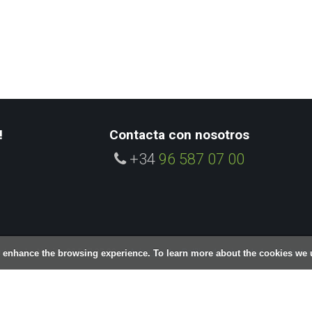
!
Contacta con nosotros
+34
96 587 07 00
to de La Nucía - 96 587 07 00
Aviso legal
Política de privacidad
Contactar
o enhance the browsing experience. To learn more about the cookies we