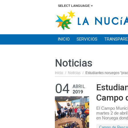
SELECT LANGUAGE
▼
INICIO
SERVICIOS
TRANSPARE
Noticias
Inicio
/
Noticias
/
Estudiantes noruegos "pra
04
Estudian
ABRIL
2019
Campo d
El Campo Munici
martes 2 de abril
en Noruega donde
Campo de Rescat