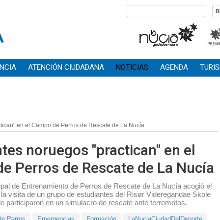
NCIA
ATENCIÓN CIUDADANA
NOTICIAS
AGENDA
TURI
ctican" en el Campo de Perros de Rescate de La Nucía
tes noruegos "practican" en el
e Perros de Rescate de La Nucía
pal de Entrenamiento de Perros de Rescate de La Nucía acogió el
 la visita de un grupo de estudiantes del Risør Videregandae Skole
 participaron en un simulacro de rescate ante terremotos.
e Perros
Emergencias
Formación
LaNuciaCiudadDelDeporte