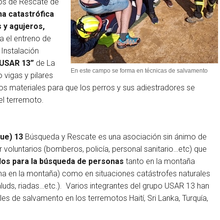
os de Rescate de
na catastrófica
 y agujeros,
ra el entreno de
 Instalación
USAR 13”
de La
En este campo se forma en técnicas de salvamento
o vigas y pilares
tros materiales para que los perros y sus adiestradores se
el terremoto.
ue) 13
Búsqueda y Rescate es una asociación sin ánimo de
 voluntarios (bomberos, policía, personal sanitario…etc) que
dos para la búsqueda de personas
tanto en la montaña
na en la montaña) como en situaciones catástrofes naturales
luds, riadas…etc.). Varios integrantes del grupo USAR 13 han
es de salvamento en los terremotos Haití, Sri Lanka, Turquía,