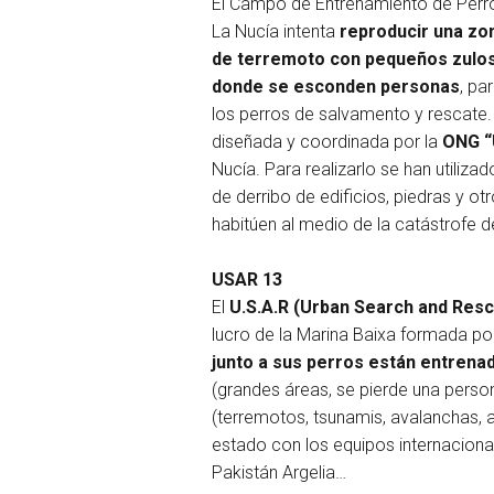
El Campo de Entrenamiento de Perr
La Nucía intenta
reproducir una zo
de terremoto con pequeños zulos
donde se esconden personas
, pa
los perros de salvamento y rescate.
diseñada y coordinada por la
ONG “
Nucía. Para realizarlo se han utilizad
de derribo de edificios, piedras y o
habitúen al medio de la catástrofe d
USAR 13
El
U.S.A.R (Urban Search and Resc
lucro de la Marina Baixa formada por
junto a sus perros están entrena
(grandes áreas, se pierde una perso
(terremotos, tsunamis, avalanchas, a
estado con los equipos internacional
Pakistán Argelia…