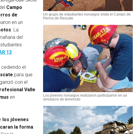
 del
Campo
erros de
Un grupo de estudiantes noruegos visita el Campo de
Perros de Rescate
paron en un
motos
. La
 mañana del
studiantes
AR 13
.
d cediendo el
escate
para que
ganizó con el
ofesional Valle
Los jóvenes noruegos realizaron participaron en un
smus
en
simulacro de terremoto
ue
los jóvenes
icaran la forma