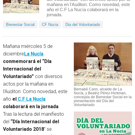
mañana en l'Auditori. Como novedad, este
año el C.F La Nucía colaborará en la
jornada.
Bienestar Social
CF Nucia
Dia del Voluntariado
Mañana miércoles 5 de
diciembre
La Nucía
conmemorará el “Día
Internacional del
Voluntariado”
con diversos
actos por la mañana en
Bernabé Cano, alcalde de La
l’Auditori. Como novedad, este
Nucía, y Beatriz Pérez-Hickman,
concejala de Bienestar Social en la
año
el
C.F La Nucía
presentación del Día del
Voluntariado
colaborará en la jornada
.
Tras la lectura del manifiesto
del
“Día Internacional del
Voluntariado 2018
” se