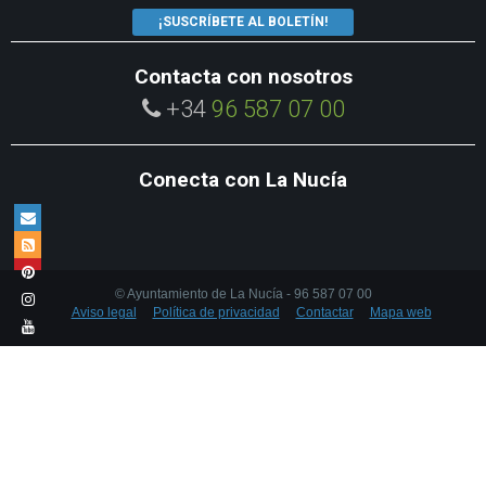
¡SUSCRÍBETE AL BOLETÍN!
Contacta con nosotros
+34
96 587 07 00
Conecta con La Nucía
© Ayuntamiento de La Nucía - 96 587 07 00
Aviso legal
Política de privacidad
Contactar
Mapa web
We use own cookies and third party cookies to enhance the browsing
experience. To learn more about the cookies we use view our
cookies
policy
.
Accept cookies