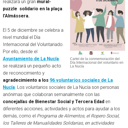
realizará un gran
mural-
puzzle solidario en la plaça
l’Almássera.
El 5 de diciembre se celebra a
nivel mundial el Día
Internacional del Voluntariado.
Por ello, desde el
Ayuntamiento de La Nucía
Cartel de la conmemoración del
Día Internacional del voluntario en
se realizará un pequeño acto
La Nucía
de reconocimiento y
agradecimiento a los
96 voluntarios sociales de La
Nucía
. Los voluntarios sociales de La Nucía son personas
anónimas que colaboran semanalmente con las
concejalías de Bienestar Social y Tercera Edad
en
diferentes acciones, actividades y actos para ayudar a los
demás, como el
Programa de Alimentos, el Ropero Social,
los Talleres de Manualidades Solidarias, en actividades