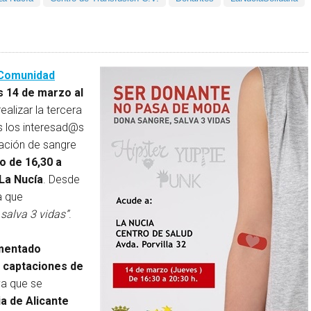
 Comunidad
s 14 de marzo al
realizar la tercera
s los interesad@s
nación de sangre
o de 16,30 a
 La Nucía
. Desde
a que
salva 3 vidas”
.
umentado
 captaciones de
ya que se
ia de Alicante