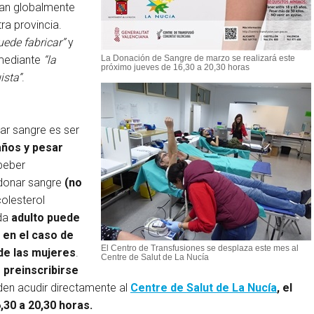
izan globalmente
ra provincia.
uede fabricar”
y
 mediante
“la
La Donación de Sangre de marzo se realizará este
próximo jueves de 16,30 a 20,30 horas
ista”
.
ar sangre es ser
años y pesar
 beber
donar sangre
(no
olesterol
ada
adulto
puede
 en el caso de
El Centro de Transfusiones se desplaza este mes al
de las mujeres
.
Centre de Salut de La Nucía
 preinscribirse
den acudir directamente al
Centre de Salut de La Nucía
, el
,30 a 20,30 horas.