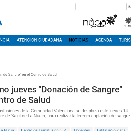
NCIA
ATENCIÓN CIUDADANA
NOTICIAS
AGENDA
TURI
n de Sangre" en el Centro de Salud 
imo jueves "Donación de Sangre"
ntro de Salud
nsfusiones de la Comunidad Valenciana se desplaza este jueves 14
e de Salut de La Nucía, para realizar la tercera captación de sangre
La Nucía
Centro de Transfusión C.V.
Donantes
LaNuciaSolidaria