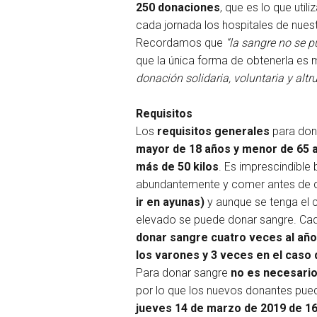
250 donaciones
, que es lo que util
cada jornada los hospitales de nuest
Recordamos que
“la sangre no se p
que la única forma de obtenerla es
donación solidaria, voluntaria y altru
Requisitos
Los
requisitos
generales
para don
mayor de 18 años y menor de 65 
más de 50 kilos
. Es imprescindible
abundantemente y comer antes de 
ir en ayunas)
y aunque se tenga el c
elevado se puede donar sangre. C
donar sangre cuatro veces al año
los varones y 3 veces en el caso 
Para donar sangre
no es necesario
por lo que los nuevos donantes pue
jueves 14 de marzo de 2019 de 16