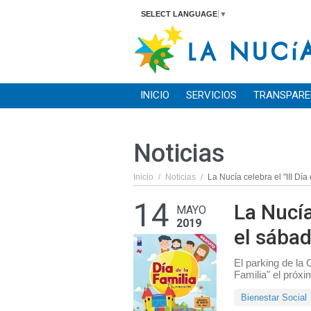
SELECT LANGUAGE
▼
INICIO
SERVICIOS
TRANSPARE
Noticias
Inicio
/
Noticias
/
La Nucía celebra el "III Dí
14
La Nucía 
MAYO
2019
el sába
El parking de la 
Familia" el próx
Bienestar Social