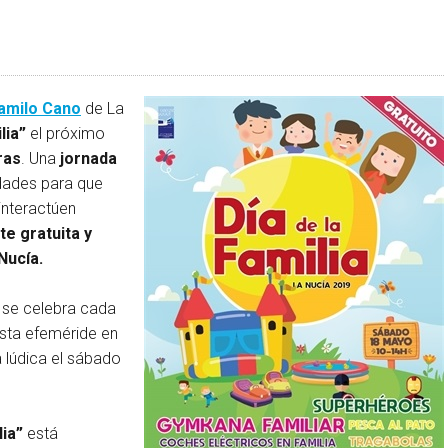
Camilo Cano
de La
lia”
el próximo
ras
. Una
jornada
dades para que
interactúen
te gratuita y
Nucía.
se celebra cada
sta efeméride en
 lúdica el sábado
lia”
está