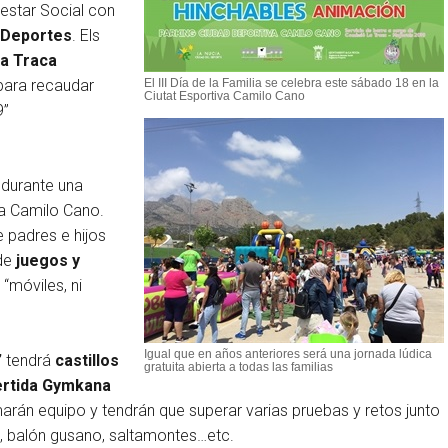
nestar Social con
 Deportes
. Els
La Traca
para recaudar
El III Día de la Familia se celebra este sábado 18 en la
Ciutat Esportiva Camilo Cano
9”
durante una
va Camilo Cano.
 padres e hijos
 de
juegos y
in “móviles, ni
Igual que en años anteriores será una jornada lúdica
”
tendrá
castillos
gratuita abierta a todas las familias
vertida Gymkana
marán equipo y tendrán que superar varias pruebas y retos junto
s, balón gusano, saltamontes…etc.