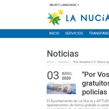
SELECT LANGUAGE
▼
INICIO
SERVICIOS
TRANSPARE
Noticias
Inicio
/
Noticias
/
"Por Vosotros CV" ofrece ap
03
"Por Vo
ABRIL
2020
gratuito
policías
El Ayuntamiento de La Nucía y APTUR i
apartamentos de forma gratuita a sanita