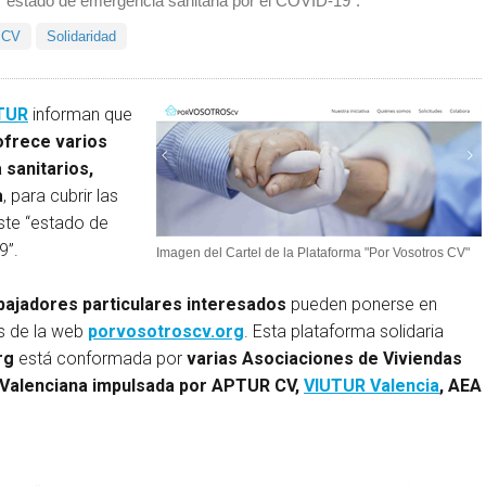
 "estado de emergencia sanitaria por el COVID-19".
 CV
Solidaridad
TUR
informan que
ofrece varios
 sanitarios,
a
, para cubrir las
ste “estado de
9”.
Imagen del Cartel de la Plataforma "Por Vosotros CV"
bajadores particulares interesados
pueden ponerse en
s de la web
porvosotroscv.org
. Esta plataforma solidaria
rg
está conformada por
varias Asociaciones de Viviendas
 Valenciana impulsada por APTUR CV,
VIUTUR Valencia
, AEA