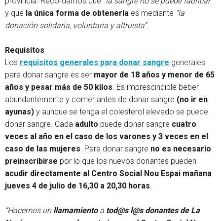
provincia. Recordamos que
“la sangre no se puede fabricar”
y que
la única forma de obtenerla
es mediante
“la
donación solidaria, voluntaria y altruista”
.
Requisitos
Los
requisitos generales para donar sangre
generales
para donar sangre es ser
mayor de 18 años y menor de 65
años y pesar más de 50 kilos
. Es imprescindible beber
abundantemente y comer antes de donar sangre
(no ir en
ayunas)
y aunque se tenga el colesterol elevado se puede
donar sangre. Cada
adulto
puede donar sangre
cuatro
veces al año en el caso de los varones y 3 veces en el
caso de las mujeres
. Para donar sangre
no es necesario
preinscribirse
por lo que los nuevos donantes pueden
acudir directamente al Centro Social Nou Espai mañana
jueves 4 de julio de 16,30 a 20,30 horas
.
“Hacemos un
llamamiento
a
tod@s l@s donantes de La