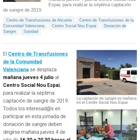
Espai, para realizar la séptima captación
de sangre de 2019.
Centro de Transfusiones de Alicante
Centro de Transfusiones de la
Comunidad Valenciana
Centro Social Nou Espai
Donación de
Sangre
Sanidad
El
Centro de Transfusiones
de la Comunidad
Valenciana
se desplaza
mañana jueves 4 julio
al
Centro Social Nou Espai
,
para realizar la séptima
La captación de sangre es mañana
captación de sangre de 2019.
en el Centre Social Nou Espai
Todos los interesad@s en
participar en esta jornada de
donación de sangre deben
dirigirse mañana jueves 4 de
julio de
16,30 a 20,30 horas al